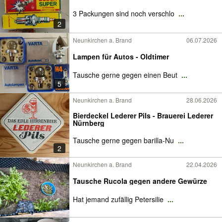
3 Packungen sind noch verschlo
...
2
Neunkirchen a. Brand
06.07.2026
Lampen für Autos - Oldtimer
Tausche gerne gegen einen Beut
...
5
Neunkirchen a. Brand
28.06.2026
Bierdeckel Lederer Pils - Brauerei Lederer
Nürnberg
Tausche gerne gegen barilla-Nu
...
2
Neunkirchen a. Brand
22.04.2026
Tausche Rucola gegen andere Gewürze
Hat jemand zufällig Petersilie
...