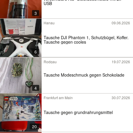
USB
3
Hanau
09.06.2026
Tausche DJI Phantom 1, Schutzbügel, Koffer.
Tausche gegen cooles
6
Rodgau
19.07.2026
Tausche Modeschmuck gegen Schokolade
4
Frankfurt am Main
30.07.2026
Tausche gegen grundnahrungsmittel
20