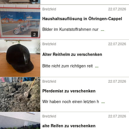
Bretzfeld
22.07.2026
Haushaltsauflösung in Öhringen-Cappel
Bilder im Kunststoffrahmen nur
...
2
Bretzfeld
22.07.2026
Alter Reithelm zu verschenken
Bitte nicht zum richtigen reit
...
Bretzfeld
22.07.2026
Pferdemist zu verschenken
Wir haben noch einen letzten h
...
Bretzfeld
22.07.2026
alte Reifen zu verschenken