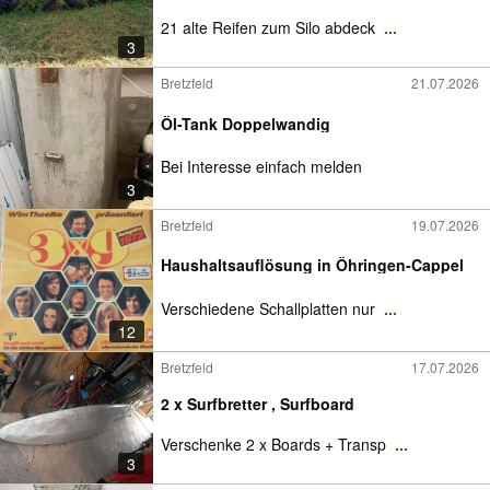
21 alte Reifen zum Silo abdeck
...
3
Bretzfeld
21.07.2026
Öl-Tank Doppelwandig
Bei Interesse einfach melden
3
Bretzfeld
19.07.2026
Haushaltsauflösung in Öhringen-Cappel
Verschiedene Schallplatten nur
...
12
Bretzfeld
17.07.2026
2 x Surfbretter , Surfboard
Verschenke 2 x Boards + Transp
...
3