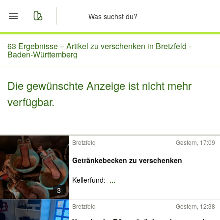
Start
63 Ergebnisse –
Artikel zu verschenken in Bretzfeld -
Baden-Württemberg
Merkliste
Die gewünschte Anzeige ist nicht mehr
Nachrichten
verfügbar.
Anzeige aufgeben
Bretzfeld
Gestern, 17:09
Getränkebecken zu verschenken
Kellerfund:
...
3
Bretzfeld
Gestern, 12:38