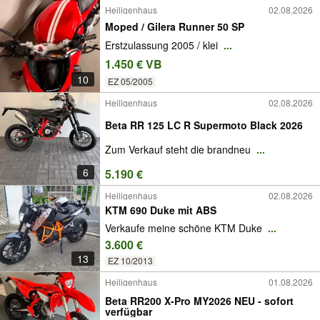
Heiligenhaus
02.08.2026
Moped / Gilera Runner 50 SP
Erstzulassung 2005 / klei
...
1.450 € VB
10
EZ 05/2005
Heiligenhaus
02.08.2026
Beta RR 125 LC R Supermoto Black 2026
Zum Verkauf steht die brandneu
...
6
5.190 €
Heiligenhaus
02.08.2026
KTM 690 Duke mit ABS
Verkaufe meine schöne KTM Duke
...
3.600 €
13
EZ 10/2013
Heiligenhaus
01.08.2026
Beta RR200 X-Pro MY2026 NEU - sofort
verfügbar