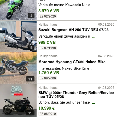
Verkaufe meine Kawasaki Ninja
...
3.970 € VB
4
EZ 02/2020
Heiligenhaus
05.08.2026
Suzuki Burgman AN 250 TÜV NEU 07/28
Verkaufe einen zuverlässigen u
...
999 € VB
9
EZ 07/1998
Heiligenhaus
04.08.2026
Motorrad Hyosung GT650 Naked Bike
Interessantes Naked Bike für e
...
1.750 € VB
EZ 09/2006
11
Heiligenhaus
04.08.2026
BMW s1000rr Thunder Grey Reifen/Service
neu TÜV 05/28
Schön, dass Sie auf unser Inse
...
10.999 €
19
EZ 06/2010