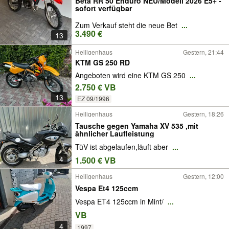
Beta RR 50 Enduro NEU/Modell 2026 E5+ -
sofort verfügbar
Zum Verkauf steht die neue Bet
...
3.490 €
13
Heiligenhaus
Gestern, 21:44
KTM GS 250 RD
Angeboten wird eine KTM GS 250
...
2.750 € VB
13
EZ 09/1996
Heiligenhaus
Gestern, 18:26
Tausche gegen Yamaha XV 535 ,mit
ähnlicher Laufleistung
TüV ist abgelaufen,läuft aber
...
4
1.500 € VB
Heiligenhaus
Gestern, 12:00
Vespa Et4 125ccm
Vespa ET4 125ccm in Mint/
...
VB
4
1997