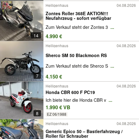
Heiligenhaus
04.08.2026
Zontes Roller 368E AKTION!!!
Neufahrzeug - sofort verfügbar
Zum Verkauf steht der Zontes 3
...
14
4.990 €
Heiligenhaus
04.08.2026
Sherco SM 50 Blackmoon RS
Zum Verkauf steht die Sherco S
...
7
4.150 €
Heiligenhaus
04.08.2026
Honda CBR 600 F PC19
Ich biete hier die Honda CBR v
...
1.990 € VB
8
EZ 06/1988
Heiligenhaus
04.08.2026
Generic Epico 50 – Bastlerfahrzeug /
Roller für Schrauber