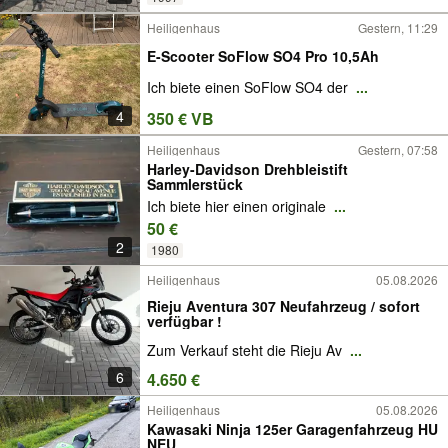
Heiligenhaus
Gestern, 11:29
E-Scooter SoFlow SO4 Pro 10,5Ah
Ich biete einen SoFlow SO4 der
...
4
350 € VB
Heiligenhaus
Gestern, 07:58
Harley-Davidson Drehbleistift
Sammlerstück
Ich biete hier einen originale
...
50 €
2
1980
Heiligenhaus
05.08.2026
Rieju Aventura 307 Neufahrzeug / sofort
verfügbar !
Zum Verkauf steht die Rieju Av
...
6
4.650 €
Heiligenhaus
05.08.2026
Kawasaki Ninja 125er Garagenfahrzeug HU
NEU