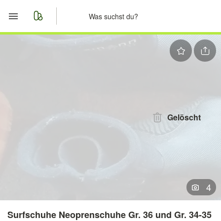
Start
Merkliste
Nachrichten
Anzeige aufgeben
Gelöscht
4
Surfschuhe Neoprenschuhe Gr. 36 und Gr. 34-35