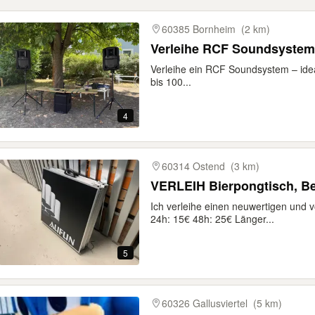
gebnisse
60385 Bornheim
(2 km)
Verleihe RCF Soundsystem
Verleihe ein RCF Soundsystem – ideal
bis 100...
4
60314 Ostend
(3 km)
VERLEIH Bierpongtisch, Be
Ich verleihe einen neuwertigen und vo
24h: 15€ 48h: 25€ Länger...
5
60326 Gallusviertel
(5 km)