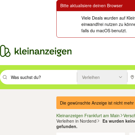
Bitte aktualisiere deinen Browser
Viele Deals wurden auf Klei
einwandfrei nutzen zu könne
falls du macOS benutzt.
Verleihen
Suchbegriff eingeben. Eingabetaste drücken um zu suchen, oder Vorsc
PLZ
Die gewünschte Anzeige ist nicht mehr 
Kleinanzeigen Frankfurt am Main
Versc
Verleihen in Nordend
Es wurden keine
gefunden.