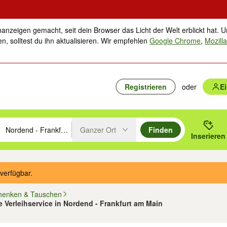
nanzeigen gemacht, seit dein Browser das Licht der Welt erblickt hat. U
n, solltest du ihn aktualisieren. Wir empfehlen
Google Chrome
,
Mozilla
Registrieren
oder
E
Ganzer Ort
Finden
hläge mit den Pfeiltasten nach oben/unten durchsuchen und mit Einga
 oder Ort eingeben. Eingabetaste drücken um zu suchen, oder Vorschl
Inserieren
Suche im Umkreis des gewählten Orts oder PLZ
verfügbar.
henken & Tauschen
 Verleihservice in Nordend - Frankfurt am Main