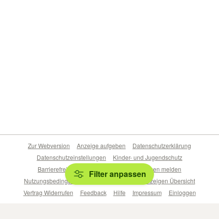
Zur Webversion
Anzeige aufgeben
Datenschutzerklärung
Datenschutzeinstellungen
Kinder- und Jugendschutz
Barrierefreiheitserklärung
Sicherheitslücken melden
Filter anpassen
Nutzungsbedingungen
Beliebte Suchen
Anzeigen Übersicht
Vertrag Widerrufen
Feedback
Hilfe
Impressum
Einloggen