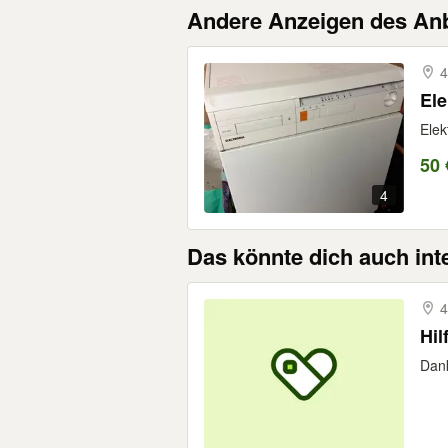
Andere Anzeigen des Anb
4
Ele
Elek
50 
4
Das könnte dich auch int
4
Hil
Dank