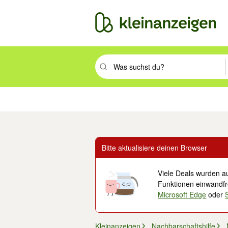
Suchbegriff eingeben. Eingabetaste drüc
Immobilien
Mode & Beauty
Auto, Rad & Boot
Haus & Garten
Jobs
Elek
Bitte aktualisiere deinen Browser
Viele Deals wurden au
Funktionen einwandfre
Microsoft Edge
oder
Kleinanzeigen
Nachbarschaftshilfe