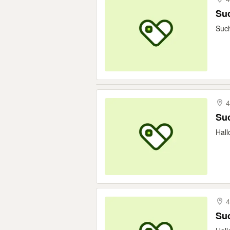
Suc
Such
4
Suc
Hall
4
Suc