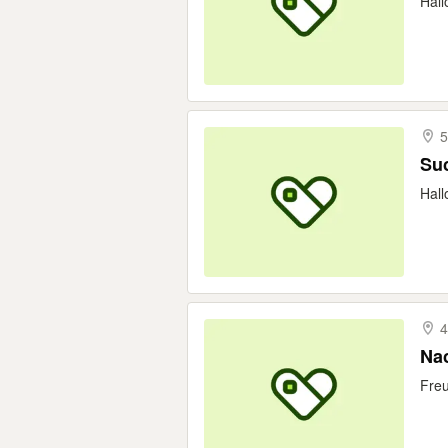
Hall
5
Su
Hall
4
Nac
Freu