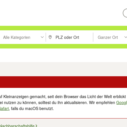
Alle Kategorien
Ganzer Ort
ken um zu suchen, oder Vorschläge mit den Pfeiltasten nach oben/unt
PLZ oder Ort eingeben. Eingabetaste drücke
Suche im Umkreis 
tronik
Familie, Kind & Baby
Haustiere
Freizeit, Hobby & Nachbarschaft
f Kleinanzeigen gemacht, seit dein Browser das Licht der Welt erblickt 
i nutzen zu können, solltest du ihn aktualisieren. Wir empfehlen
Goog
Safari
, falls du macOS benutzt.
Nachbarschaftshilfe