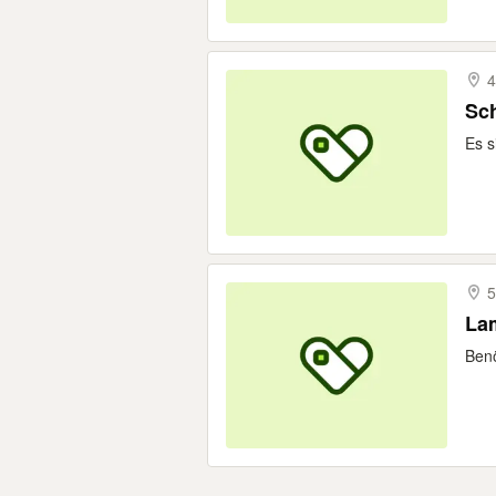
4
Sc
Es s
5
La
Benö