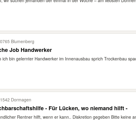
o, wir suchen jemanden der einmal in der Woche – am liebsten Donners
0765 Blumenberg
che Job Handwerker
o ich bin gelernter Handwerker im Innenausbau sprich Trockenbau spac
1542 Dormagen
hbarschaftshilfe - Für Lücken, wo niemand hilft -
ndlicher Rentner hilft, wenn er kann.. Diskretion gegeben Bitte keine 