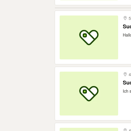
5
Su
Hall
4
Suc
Ich 
4