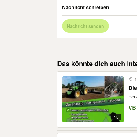
Nachricht schreiben
Nachricht senden
Das könnte dich auch int
1
Die
Herz
VB
13