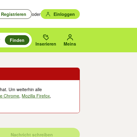
Registrieren
oder
Einloggen
Finden
en durchsuchen und mit Eingabetaste auswählen.
n um zu suchen, oder Vorschläge mit den Pfeiltasten nach oben/unten
des gewählten Orts oder PLZ.
Inserieren
Meins
hat. Um weiterhin alle
le Chrome
,
Mozilla Firefox
,
Nachricht schreiben