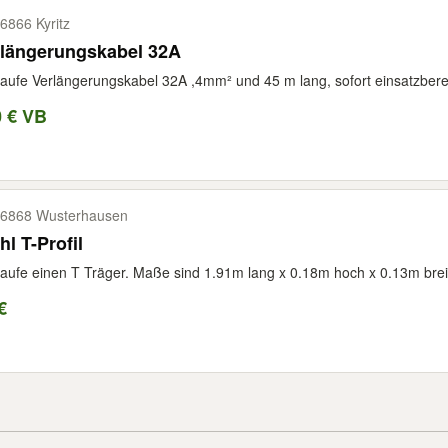
6866 Kyritz
rlängerungskabel 32A
aufe Verlängerungskabel 32A ,4mm² und 45 m lang, sofort einsatzbere
0 € VB
6868 Wusterhausen
hl T-Profil
aufe einen T Träger. Maße sind 1.91m lang x 0.18m hoch x 0.13m breit.
€