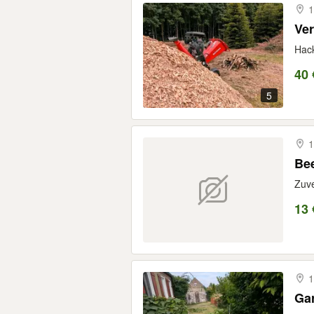
1
Ver
Hack
40 
5
1
Bee
Zuve
13 
1
Gar