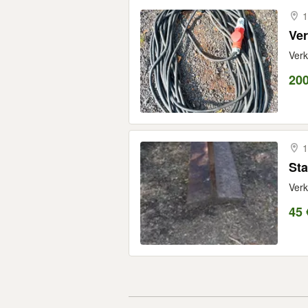
1
Ve
Verk
20
1
Sta
Verk
45 