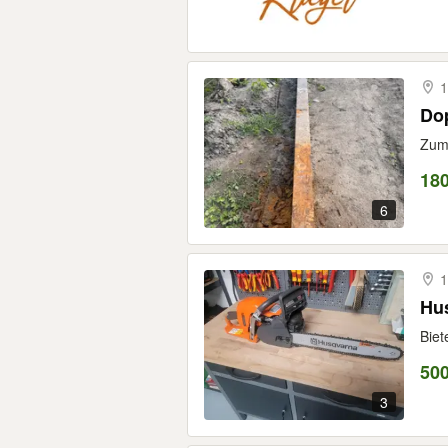
1
Do
Zum 
180
6
1
Hus
Biet
500
3