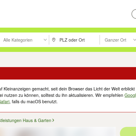
Alle Kategorien
Ganzer Ort
ken um zu suchen, oder Vorschläge mit den Pfeiltasten nach oben/unt
PLZ oder Ort eingeben. Eingabetaste drücke
Suche im Umkreis 
f Kleinanzeigen gemacht, seit dein Browser das Licht der Welt erblickt 
i nutzen zu können, solltest du ihn aktualisieren. Wir empfehlen
Goog
Safari
, falls du macOS benutzt.
tleistungen Haus & Garten