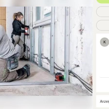
K
Anzei