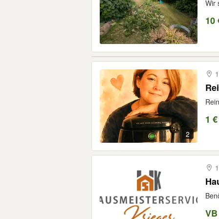
Wir 
10 
1
Rei
Rein
1 €
2
1
Ha
Benö
VB