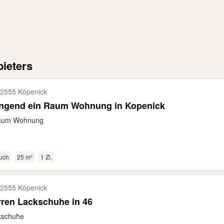
ieters
2555 Köpenick
ingend ein Raum Wohnung in Kopenick
aum Wohnung
uch
25 m²
1 Zi.
2555 Köpenick
ren Lackschuhe in 46
kschuhe