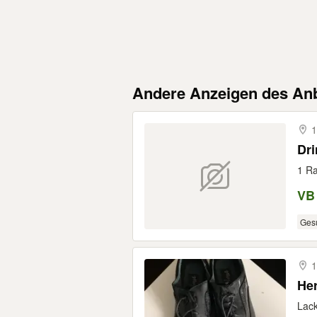
Andere Anzeigen des Anb
1
Dr
1 R
VB
Ges
1
Her
Lac