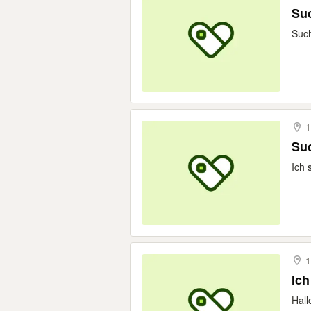
Suc
Such
1
Suc
Ich 
1
Ich
Hall