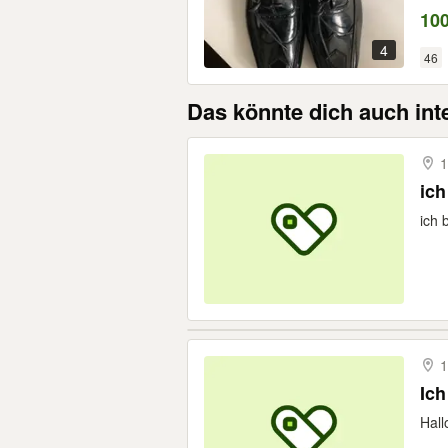
100
4
46
Das könnte dich auch int
1
ich
ich 
1
Ich
Hall