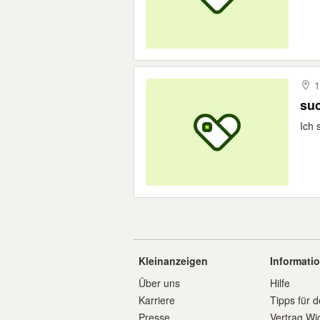
1
suc
Ich 
Kleinanzeigen
Informati
Über uns
Hilfe
Karriere
Tipps für d
Presse
Vertrag Wi