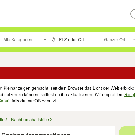
Alle Kategorien
Ganzer Ort
ken um zu suchen, oder Vorschläge mit den Pfeiltasten nach oben/unt
PLZ oder Ort eingeben. Eingabetaste drücke
Suche im Umkreis 
f Kleinanzeigen gemacht, seit dein Browser das Licht der Welt erblickt 
i nutzen zu können, solltest du ihn aktualisieren. Wir empfehlen
Goog
Safari
, falls du macOS benutzt.
lfe
Nachbarschaftshilfe