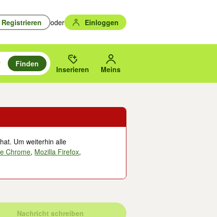
Registrieren
oder
Einloggen
Finden
en durchsuchen und mit Eingabetaste auswählen.
n um zu suchen, oder Vorschläge mit den Pfeiltasten nach oben/unten
des gewählten Orts oder PLZ.
Inserieren
Meins
hat. Um weiterhin alle
le Chrome
,
Mozilla Firefox
,
Nachricht schreiben