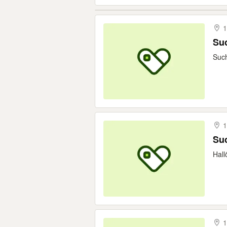
1
Suc
Such
1
Su
Hall
1