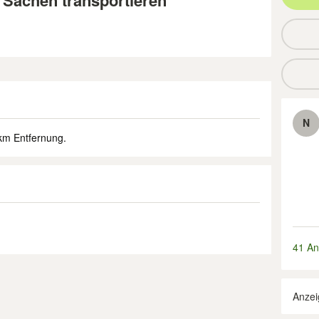
 Sachen transportieren
N
 km Entfernung.
41 An
Anzei