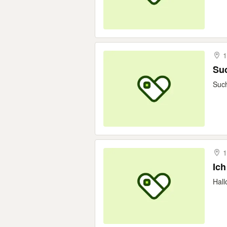
1
Su
Such
1
Ich
Hall