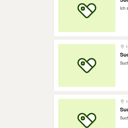
Ich 
1
Suc
Such
1
Su
Such