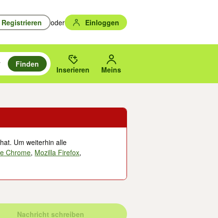
Registrieren
oder
Einloggen
Finden
en durchsuchen und mit Eingabetaste auswählen.
n um zu suchen, oder Vorschläge mit den Pfeiltasten nach oben/unten
des gewählten Orts oder PLZ.
Inserieren
Meins
hat. Um weiterhin alle
le Chrome
,
Mozilla Firefox
,
Nachricht schreiben