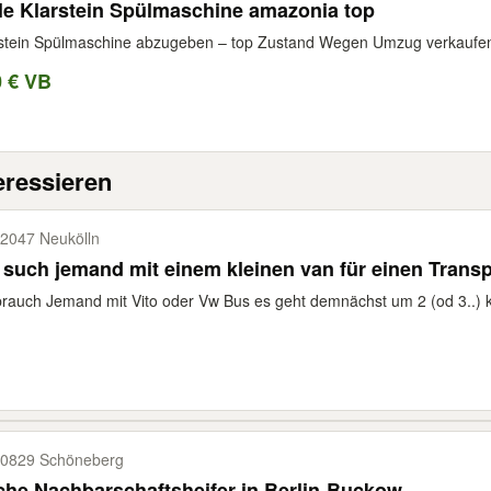
le Klarstein Spülmaschine amazonia top
stein Spülmaschine abzugeben – top Zustand Wegen Umzug verkaufen w
0 € VB
eressieren
2047 Neukölln
 such jemand mit einem kleinen van für einen Transp
brauch Jemand mit Vito oder Vw Bus es geht demnächst um 2 (od 3..) kl
0829 Schöneberg
he Nachbarschaftsheifer in Berlin-Buckow