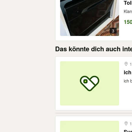
Tol
Klar
15
3
Das könnte dich auch int
1
ich
ich 
1
Suc