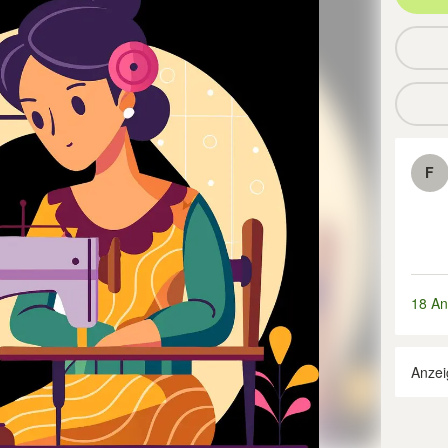
F
18 An
Anzei