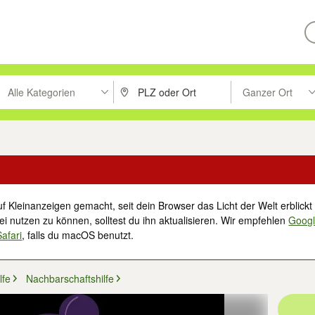
Alle Kategorien
Ganzer Ort
ken um zu suchen, oder Vorschläge mit den Pfeiltasten nach oben/unt
PLZ oder Ort eingeben. Eingabetaste drücke
Suche im Umkreis 
f Kleinanzeigen gemacht, seit dein Browser das Licht der Welt erblickt 
i nutzen zu können, solltest du ihn aktualisieren. Wir empfehlen
Goog
Safari
, falls du macOS benutzt.
lfe
Nachbarschaftshilfe