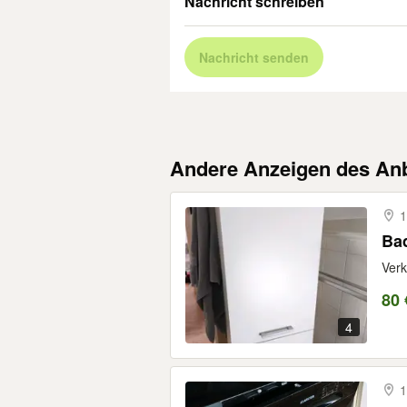
Nachricht schreiben
Nachricht senden
Andere Anzeigen des Anb
1
Bad
Verk
80 
4
1