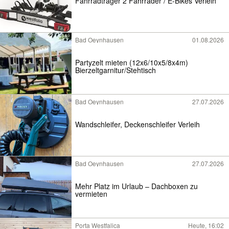
Fahrradträger 2 Fahrräder / E-Bikes Verleih
Bad Oeynhausen
01.08.2026
Partyzelt mieten (12x6/10x5/8x4m)
Bierzeltgarnitur/Stehtisch
Bad Oeynhausen
27.07.2026
Wandschleifer, Deckenschleifer Verleih
Bad Oeynhausen
27.07.2026
Mehr Platz im Urlaub – Dachboxen zu
vermieten
Porta Westfalica
Heute, 16:02