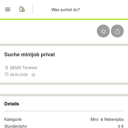
Start
Merkliste
Nachrichten
Suche minijob privat
Anzeige aufgeben
28325 Tenever
08.05.2026
Details
Kategorie
Mini- & Nebenjobs
Stundenlohn
0 €