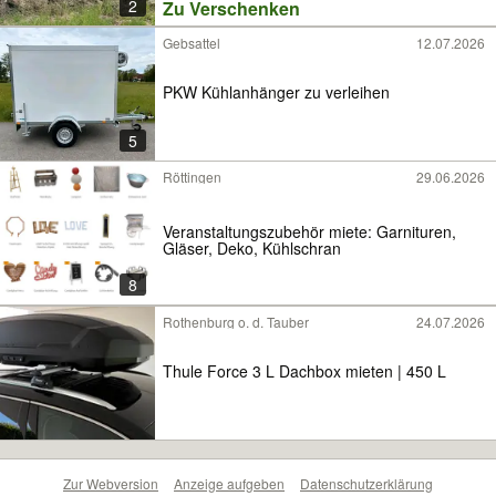
2
Zu Verschenken
Gebsattel
12.07.2026
PKW Kühlanhänger zu verleihen
5
Röttingen
29.06.2026
Veranstaltungszubehör miete: Garnituren,
Gläser, Deko, Kühlschran
8
Rothenburg o. d. Tauber
24.07.2026
Thule Force 3 L Dachbox mieten | 450 L
Zur Webversion
Anzeige aufgeben
Datenschutzerklärung