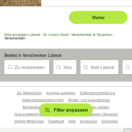
Weiter
Kleinanzeigen Lübeck
St. Lorenz Nord
Verschenken & Tauschen
Verschenken
Beliebt in Verschenken Lübeck
Zu verschenken
Holz
Sofa Lübeck
Zur Webversion
Anzeige aufgeben
Datenschutzerklärung
Datenschutzeinstellungen
Kinder- und Jugendschutz
Barrierefreiheitserklärung
Sicherheitslücken melden
Filter anpassen
Nutzungsbedingungen
Beliebte Suchen
Anzeigen Übersicht
Vertrag Widerrufen
Feedback
Hilfe
Impressum
Einloggen