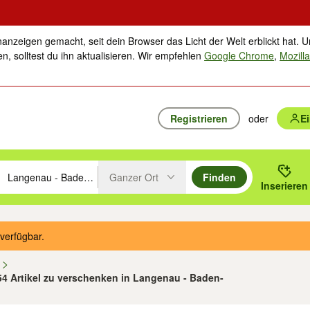
nanzeigen gemacht, seit dein Browser das Licht der Welt erblickt hat. U
n, solltest du ihn aktualisieren. Wir empfehlen
Google Chrome
,
Mozilla
Registrieren
oder
E
Ganzer Ort
Finden
hläge mit den Pfeiltasten nach oben/unten durchsuchen und mit Einga
 oder Ort eingeben. Eingabetaste drücken um zu suchen, oder Vorschl
Inserieren
Suche im Umkreis des gewählten Orts oder PLZ
verfügbar.
n
 54 Artikel zu verschenken in Langenau - Baden-