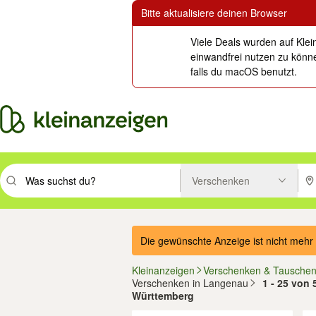
Bitte aktualisiere deinen Browser
Viele Deals wurden auf Klei
einwandfrei nutzen zu könne
falls du macOS benutzt.
Verschenken
Suchbegriff eingeben. Eingabetaste drücken um zu suchen, oder Vorsc
PLZ
Die gewünschte Anzeige ist nicht mehr 
Kleinanzeigen
Verschenken & Tausche
Verschenken in Langenau
1 - 25 von
Württemberg