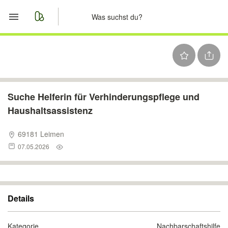
Start
Merkliste
Nachrichten
Suche Helferin für Verhinderungspflege und
Haushaltsassistenz
Anzeige aufgeben
69181 Leimen
07.05.2026
Details
Kategorie
Nachbarschaftshilfe