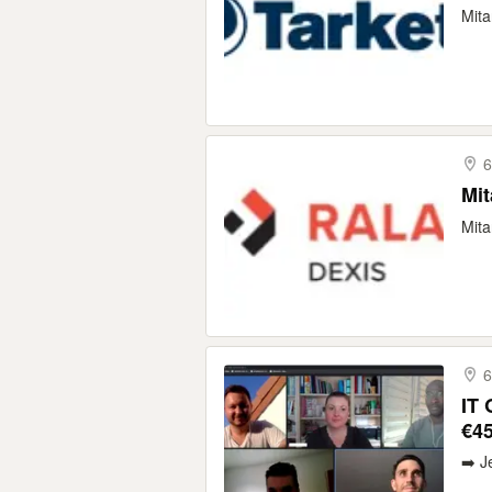
Mita
6
Mit
Mita
6
IT 
€45
➡️ J