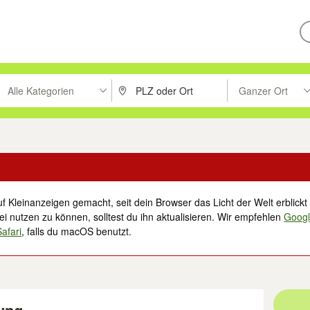
Alle Kategorien
Ganzer Ort
ken um zu suchen, oder Vorschläge mit den Pfeiltasten nach oben/unt
PLZ oder Ort eingeben. Eingabetaste drücke
Suche im Umkreis 
f Kleinanzeigen gemacht, seit dein Browser das Licht der Welt erblickt 
i nutzen zu können, solltest du ihn aktualisieren. Wir empfehlen
Goog
Safari
, falls du macOS benutzt.