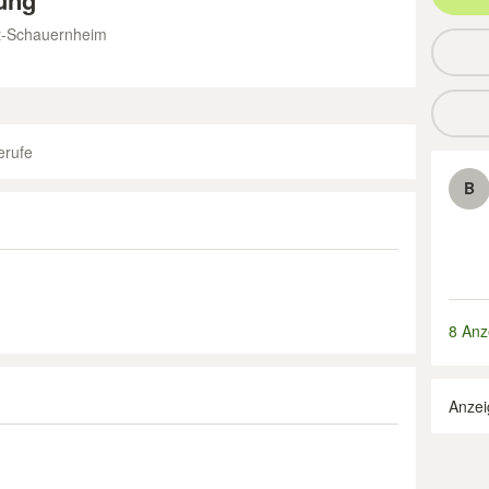
rung
dt-Schauernheim
erufe
B
8 Anz
Anzei