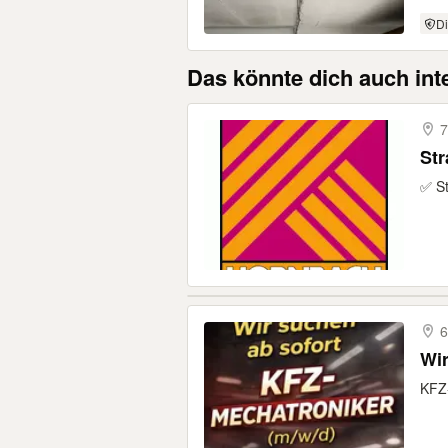
Di
Das könnte dich auch int
7
Str
✅ St
6
Wir
KFZ-