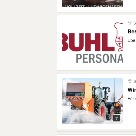
6
Bes
Über
6
Wir
Für 
7