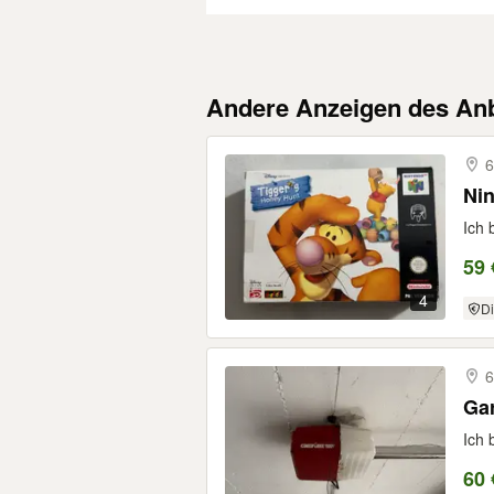
Andere Anzeigen des Anb
6
Nin
Ich 
59 
4
Di
6
Gar
Ich 
60 