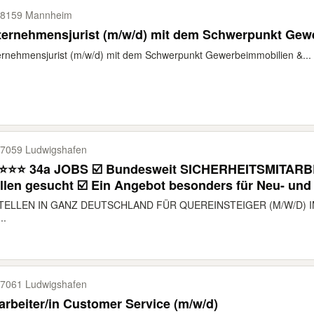
8159 Mannheim
ternehmensjurist (m/w/d) mit dem Schwerpunkt Gew
rnehmensjurist (m/w/d) mit dem Schwerpunkt Gewerbeimmobilien &...
7059 Ludwigshafen
⭐⭐⭐ 34a JOBS ☑️ Bundesweit SICHERHEITSMITARBEI
llen gesucht ☑️ Ein Angebot besonders für Neu- und
 ONLINE-Vorbereitung auf IHK Sachkunde ☑️
STELLEN IN GANZ DEUTSCHLAND FÜR QUEREINSTEIGER (M/W/D) 
..
7061 Ludwigshafen
arbeiter/in Customer Service (m/w/d)