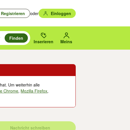
Registrieren
oder
Einloggen
Finden
en durchsuchen und mit Eingabetaste auswählen.
n um zu suchen, oder Vorschläge mit den Pfeiltasten nach oben/unten
des gewählten Orts oder PLZ.
Inserieren
Meins
hat. Um weiterhin alle
le Chrome
,
Mozilla Firefox
,
Nachricht schreiben