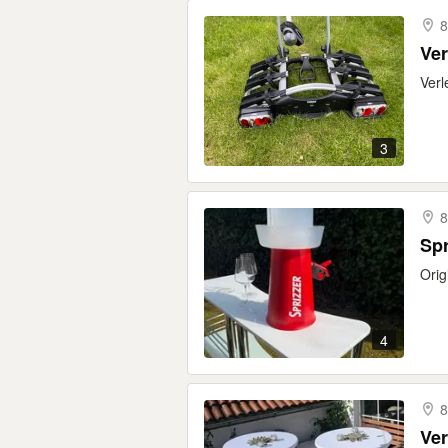
8
Ver
Verl
3
8
Spr
Orig
4
8
Ver