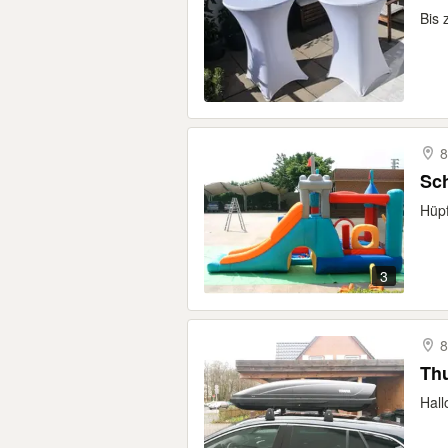
Bis 
8
Sc
Hüpf
3
8
Hall