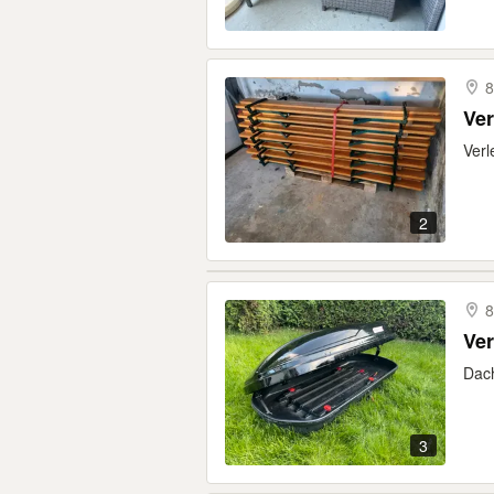
8
Ver
Verl
2
8
Ver
Dach
3