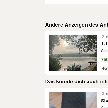
Andere Anzeigen des Anb
8
1-1
Seel
75
Ges
Das könnte dich auch int
8
St
Stuh