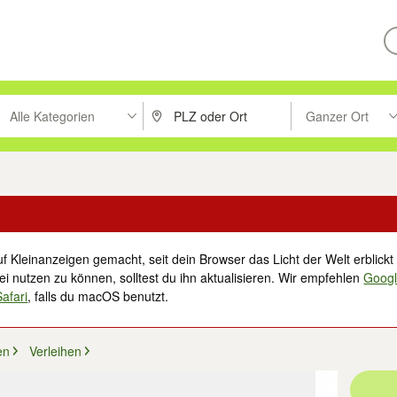
Alle Kategorien
Ganzer Ort
ken um zu suchen, oder Vorschläge mit den Pfeiltasten nach oben/unt
PLZ oder Ort eingeben. Eingabetaste drücke
Suche im Umkreis 
f Kleinanzeigen gemacht, seit dein Browser das Licht der Welt erblickt 
i nutzen zu können, solltest du ihn aktualisieren. Wir empfehlen
Goog
Safari
, falls du macOS benutzt.
en
Verleihen