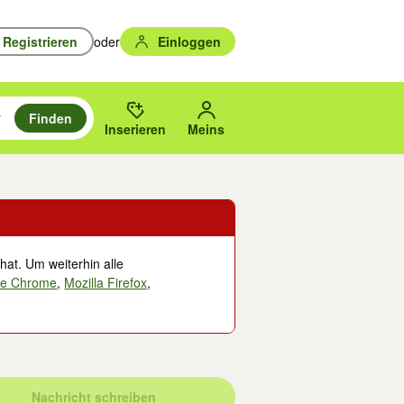
Registrieren
oder
Einloggen
Finden
en durchsuchen und mit Eingabetaste auswählen.
n um zu suchen, oder Vorschläge mit den Pfeiltasten nach oben/unten
des gewählten Orts oder PLZ.
Inserieren
Meins
hat. Um weiterhin alle
le Chrome
,
Mozilla Firefox
,
Nachricht schreiben