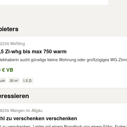
ieters
2234 Weßling
,5 Zi-whg bis max 750 warm
iebhaberin sucht günstige kleine Wohnung oder großzügiges WG-Zimmer
0 € VB
uch
30 m²
1,5 Zi.
eressieren
8239 Wangen im Allgäu
uhl zu verschenken verschenken
l zu verschenken. Leider mit einem Brandloch von einem Föhn. Frabe: g