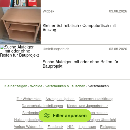
Wittbek
03.08.2026
Kleiner Schreibtisch / Computertisch mit
Auszug
Umleitungsdeich
03.08.2026
Suche Alufelgen mit oder ohne Reifen für
Bauprojekt
Kleinanzeigen
Wohlde
Verschenken & Tauschen
Verschenken
Zur Webversion
Anzeige aufgeben
Datenschutzerklärung
Datenschutzeinstellungen
Kinder- und Jugendschutz
Barrierefreiheitserklärung
Sicherheitslücken melden
Filter anpassen
Nutzungsbedingungen
Beliebte Suchen
Anzeigen Übersicht
Vertrag Widerrufen
Feedback
Hilfe
Impressum
Einloggen