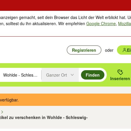
nanzeigen gemacht, seit dein Browser das Licht der Welt erblickt hat. U
n, solltest du ihn aktualisieren. Wir empfehlen
Google Chrome
,
Mozilla
Registrieren
oder
E
Ganzer Ort
Finden
hläge mit den Pfeiltasten nach oben/unten durchsuchen und mit Einga
 oder Ort eingeben. Eingabetaste drücken um zu suchen, oder Vorschl
Inserieren
Suche im Umkreis des gewählten Orts oder PLZ
verfügbar.
n
rtikel zu verschenken in Wohlde - Schleswig-