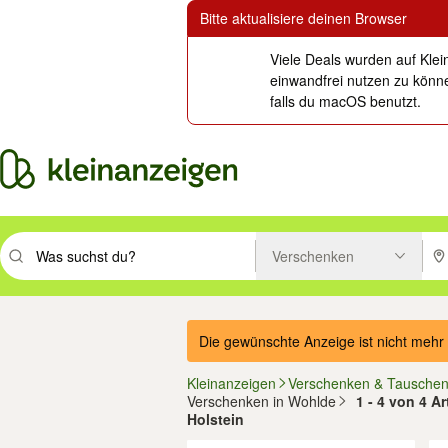
Bitte aktualisiere deinen Browser
Viele Deals wurden auf Klei
einwandfrei nutzen zu könne
falls du macOS benutzt.
Verschenken
Suchbegriff eingeben. Eingabetaste drücken um zu suchen, oder Vorsc
PLZ
Die gewünschte Anzeige ist nicht mehr 
Kleinanzeigen
Verschenken & Tausche
Verschenken in Wohlde
1 - 4 von 4 A
Holstein