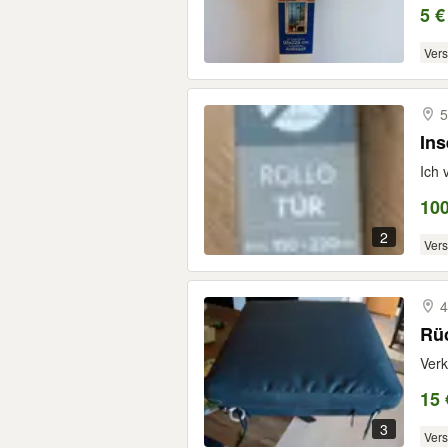
5 €
Ver
5
Ins
Ich 
100
2
Ver
4
Rüc
Verk
15 
3
Ver