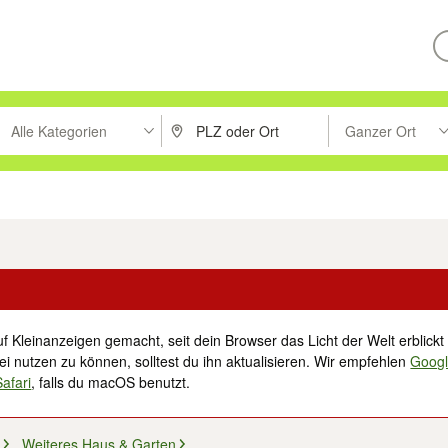
Alle Kategorien
Ganzer Ort
ken um zu suchen, oder Vorschläge mit den Pfeiltasten nach oben/unt
PLZ oder Ort eingeben. Eingabetaste drücke
Suche im Umkreis 
tronik
Familie, Kind & Baby
Haustiere
Freizeit, Hobby & Nachbarschaft
f Kleinanzeigen gemacht, seit dein Browser das Licht der Welt erblickt 
i nutzen zu können, solltest du ihn aktualisieren. Wir empfehlen
Goog
Safari
, falls du macOS benutzt.
Weiteres Haus & Garten