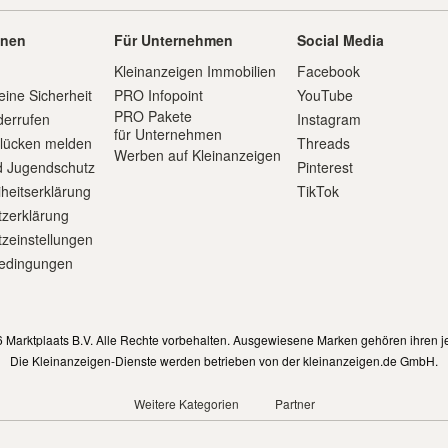
onen
Für Unternehmen
Social Media
Kleinanzeigen Immobilien
Facebook
eine Sicherheit
PRO Infopoint
YouTube
PRO Pakete
derrufen
Instagram
für Unternehmen
slücken melden
Threads
Werben auf Kleinanzeigen
d Jugendschutz
Pinterest
iheitserklärung
TikTok
zerklärung
zeinstellungen
edingungen
m
 Marktplaats B.V. Alle Rechte vorbehalten. Ausgewiesene Marken gehören ihren j
Die Kleinanzeigen-Dienste werden betrieben von der kleinanzeigen.de GmbH.
Weitere Kategorien
Partner