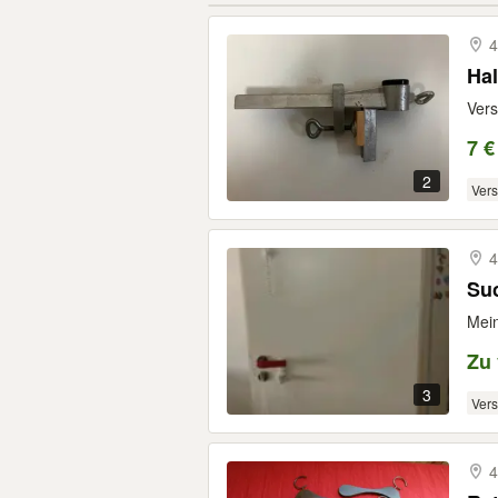
4
Hal
Vers
7 €
2
Ver
4
Suc
Mein
Zu
3
Ver
4