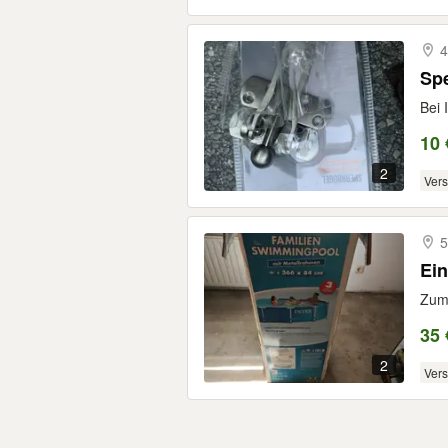
4
Spe
Bei 
10 
2
Ver
5
Ein
Zum 
35 
2
Ver