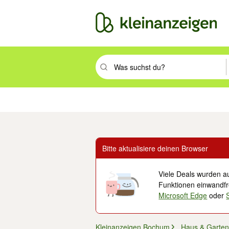
Suchbegriff eingeben. Eingabetaste drüc
Immobilien
Mode & Beauty
Auto, Rad & Boot
Haus & Garten
Jobs
Elek
Bitte aktualisiere deinen Browser
Viele Deals wurden au
Funktionen einwandfre
Microsoft Edge
oder
Kleinanzeigen Bochum
Haus & Garten