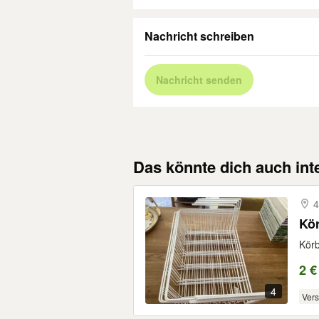
Nachricht schreiben
Nachricht senden
Das könnte dich auch int
4
Kör
Körb
2 €
4
Ver