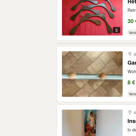
Ret
Retr
30 
5
Ver
4
Ga
Wohn
8 €
Ver
4
Ins
In d