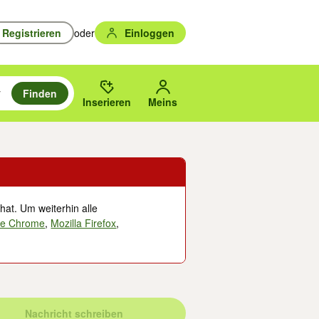
Registrieren
oder
Einloggen
Finden
en durchsuchen und mit Eingabetaste auswählen.
n um zu suchen, oder Vorschläge mit den Pfeiltasten nach oben/unten
des gewählten Orts oder PLZ.
Inserieren
Meins
hat. Um weiterhin alle
le Chrome
,
Mozilla Firefox
,
Nachricht schreiben