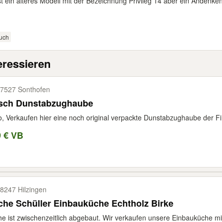
st ein älteres Modell mit der Bezeichnung Privileg 14 aber ein Andenke
uch
eressieren
7527 Sonthofen
sch Dunstabzughaube
o, Verkaufen hier eine noch original verpackte Dunstabzughaube der Fi
9 € VB
8247 Hilzingen
he Schüller Einbauküche Echtholz Birke
e ist zwischenzeitlich abgebaut. Wir verkaufen unsere Einbauküche mi