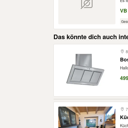
Es i
VB
Ges
Das könnte dich auch int
8
Bo
Hall
49
7
Küc
Küch