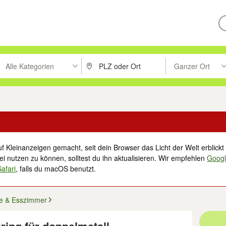
Alle Kategorien
Ganzer Ort
ken um zu suchen, oder Vorschläge mit den Pfeiltasten nach oben/unt
PLZ oder Ort eingeben. Eingabetaste drücke
Suche im Umkreis 
f Kleinanzeigen gemacht, seit dein Browser das Licht der Welt erblickt 
i nutzen zu können, solltest du ihn aktualisieren. Wir empfehlen
Goog
Safari
, falls du macOS benutzt.
e & Esszimmer