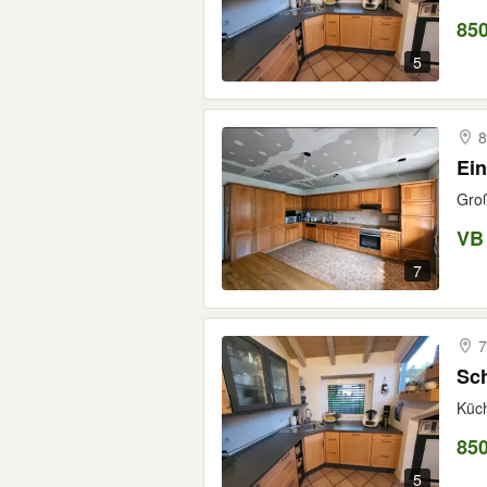
85
5
8
Ei
Groß
VB
7
7
Sch
Küch
85
5