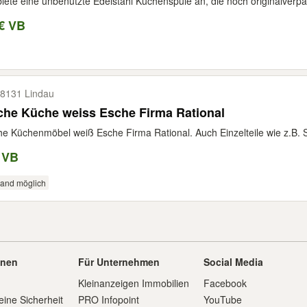
biete eine unbenutzte Edelstahl Küchenspüle an, die noch originalverpack
€ VB
8131 Lindau
che Küche weiss Esche Firma Rational
e Küchenmöbel weiß Esche Firma Rational. Auch Einzelteile wie z.B. S
 VB
sand möglich
onen
Für Unternehmen
Social Media
Kleinanzeigen Immobilien
Facebook
eine Sicherheit
PRO Infopoint
YouTube