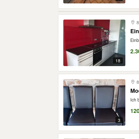
8
Ein
Einb
2.3
18
8
Mo
Ich 
120
3