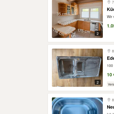
7
Kü
Wir 
1.0
2
8
Ede
100 
10 
2
Ver
8
Ne