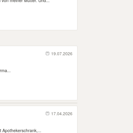
n von meiner Mutter. Und...
19.07.2026
rma...
17.04.2026
t Apothekerschrank,...