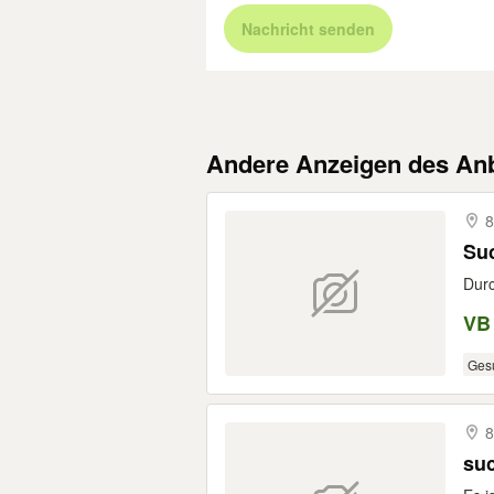
Nachricht senden
Andere Anzeigen des Anb
8
Suc
Durc
VB
Ges
8
suc