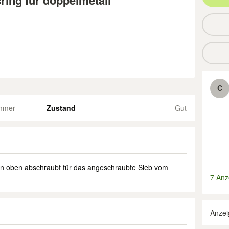
ing für doppelmetall
C
immer
Zustand
Gut
on oben abschraubt für das angeschraubte Sieb vom
7 Anz
Anzei