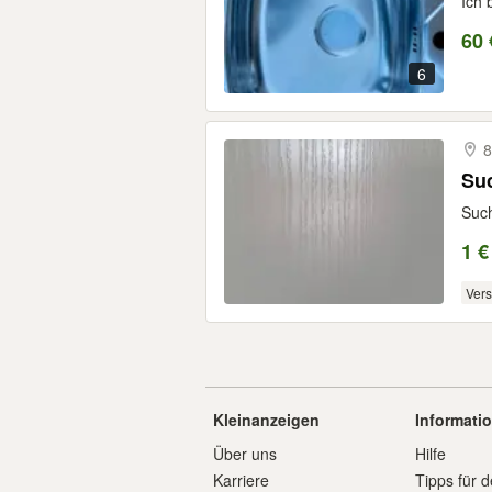
Ich 
60 
6
8
Su
Such
1 €
Ver
Kleinanzeigen
Informati
Über uns
Hilfe
Karriere
Tipps für d