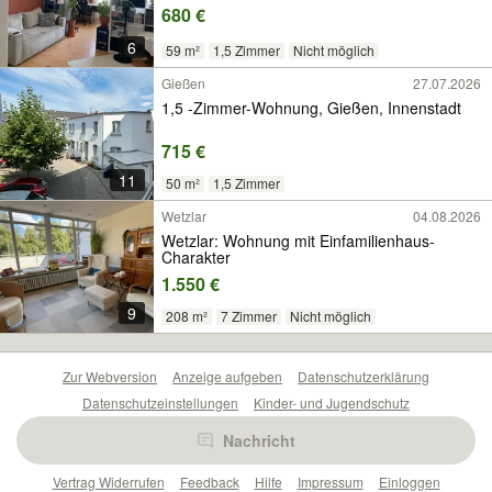
680 €
6
59 m²
1,5 Zimmer
Nicht möglich
Gießen
27.07.2026
1,5 -Zimmer-Wohnung, Gießen, Innenstadt
715 €
11
50 m²
1,5 Zimmer
Wetzlar
04.08.2026
Wetzlar: Wohnung mit Einfamilienhaus-
Charakter
1.550 €
9
208 m²
7 Zimmer
Nicht möglich
Zur Webversion
Anzeige aufgeben
Datenschutzerklärung
Datenschutzeinstellungen
Kinder- und Jugendschutz
Barrierefreiheitserklärung
Sicherheitslücken melden
Nachricht
Nutzungsbedingungen
Beliebte Suchen
Anzeigen Übersicht
Vertrag Widerrufen
Feedback
Hilfe
Impressum
Einloggen