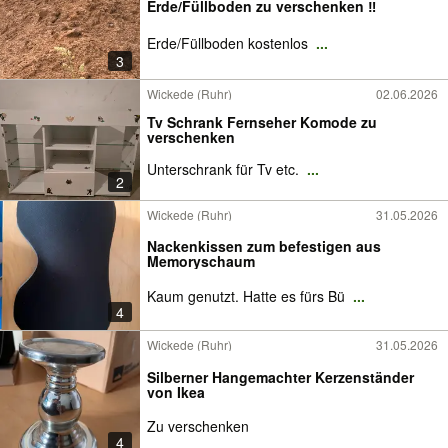
Erde/Füllboden zu verschenken ‼️
Erde/Füllboden kostenlos
...
3
Wickede (Ruhr)
02.06.2026
Tv Schrank Fernseher Komode zu
verschenken
Unterschrank für Tv etc.
...
2
Wickede (Ruhr)
31.05.2026
Nackenkissen zum befestigen aus
Memoryschaum
Kaum genutzt. Hatte es fürs Bü
...
4
Wickede (Ruhr)
31.05.2026
Silberner Hangemachter Kerzenständer
von Ikea
Zu verschenken
4