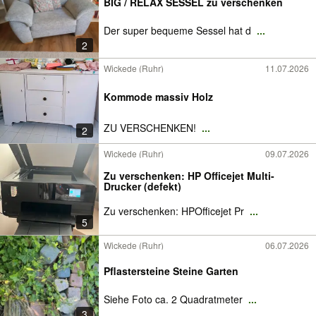
BIG / RELAX SESSEL zu verschenken
Der super bequeme Sessel hat d
...
2
Wickede (Ruhr)
11.07.2026
Kommode massiv Holz
ZU VERSCHENKEN!
...
2
Wickede (Ruhr)
09.07.2026
Zu verschenken: HP Officejet Multi-
Drucker (defekt)
Zu verschenken: HPOfficejet Pr
...
5
Wickede (Ruhr)
06.07.2026
Pflastersteine Steine Garten
Siehe Foto ca. 2 Quadratmeter
...
3