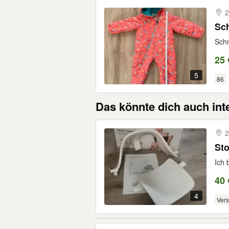
2
Sc
Schn
25 
5
86
Das könnte dich auch int
2
Sto
Ich 
40 
4
Ver