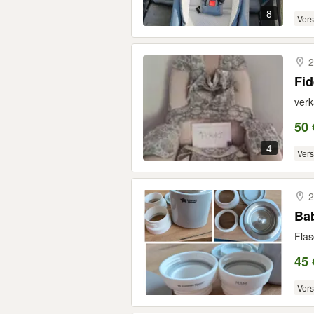
8
Ver
2
Fid
verk
50 
4
Ver
2
Ba
Flas
45 
Ver