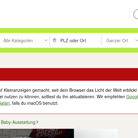
Alle Kategorien
Ganzer Ort
ken um zu suchen, oder Vorschläge mit den Pfeiltasten nach oben/unt
PLZ oder Ort eingeben. Eingabetaste drücke
Suche im Umkreis 
f Kleinanzeigen gemacht, seit dein Browser das Licht der Welt erblickt 
i nutzen zu können, solltest du ihn aktualisieren. Wir empfehlen
Goog
Safari
, falls du macOS benutzt.
Baby-Ausstattung