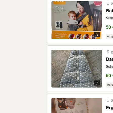
2
Bab
Verk
50 
3
Ver
2
Da
Sehr
50 
7
Ver
2
Er