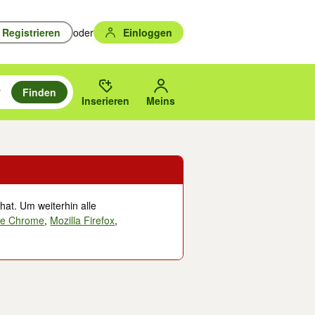
Registrieren
oder
Einloggen
Finden
en durchsuchen und mit Eingabetaste auswählen.
n um zu suchen, oder Vorschläge mit den Pfeiltasten nach oben/unten
des gewählten Orts oder PLZ.
Inserieren
Meins
hat. Um weiterhin alle
le Chrome
,
Mozilla Firefox
,