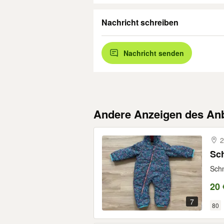
Nachricht schreiben
Nachricht senden
Andere Anzeigen des Anb
2
Sc
Schn
20 
7
80