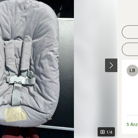
LB
5 Anz
1
/4