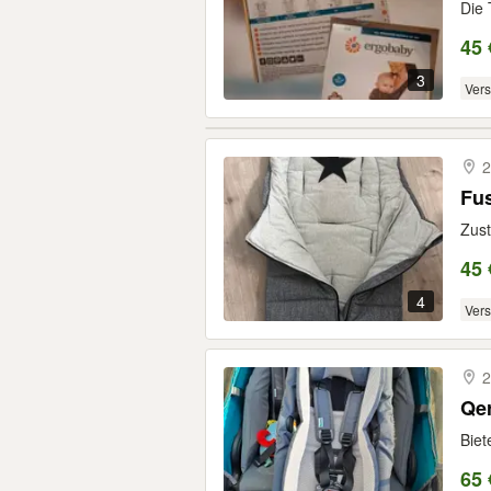
Die 
45 
3
Ver
2
Fu
Zust
45 
4
Ver
2
Qe
Biet
65 