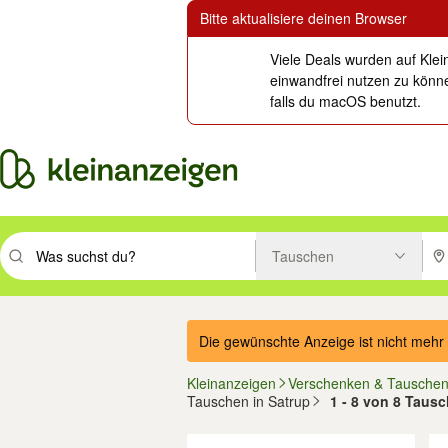
Bitte aktualisiere deinen Browser
Viele Deals wurden auf Klei
einwandfrei nutzen zu könne
falls du macOS benutzt.
Tauschen
Suchbegriff eingeben. Eingabetaste drücken um zu suchen, oder Vorsc
PLZ
Die gewünschte Anzeige ist nicht mehr 
Kleinanzeigen
Verschenken & Tausche
Tauschen in Satrup
1 - 8 von 8 Taus
Filter