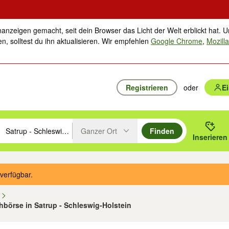
nanzeigen gemacht, seit dein Browser das Licht der Welt erblickt hat. U
n, solltest du ihn aktualisieren. Wir empfehlen
Google Chrome
,
Mozilla
Registrieren
oder
E
Ganzer Ort
Finden
hläge mit den Pfeiltasten nach oben/unten durchsuchen und mit Einga
 oder Ort eingeben. Eingabetaste drücken um zu suchen, oder Vorschl
Inserieren
Suche im Umkreis des gewählten Orts oder PLZ
verfügbar.
n
chbörse in Satrup - Schleswig-Holstein