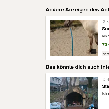
Andere Anzeigen des Anb
5
Suc
Ich 
70 
5
Ver
Das könnte dich auch int
4
Ste
Ich 