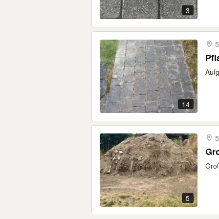
3
Pfl
Aufg
14
5
Gro
Groß
5