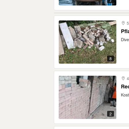
7
5
Dive
8
4
Rec
Kost
2