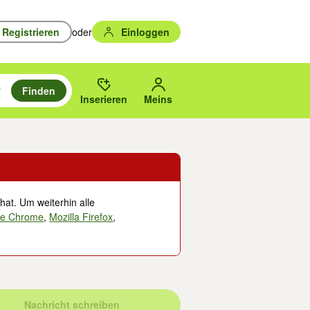
Registrieren
oder
Einloggen
Finden
en durchsuchen und mit Eingabetaste auswählen.
n um zu suchen, oder Vorschläge mit den Pfeiltasten nach oben/unten
des gewählten Orts oder PLZ.
Inserieren
Meins
hat. Um weiterhin alle
le Chrome
,
Mozilla Firefox
,
Nachricht schreiben