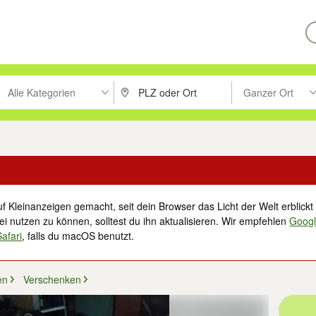
Alle Kategorien
Ganzer Ort
ken um zu suchen, oder Vorschläge mit den Pfeiltasten nach oben/unt
PLZ oder Ort eingeben. Eingabetaste drücke
Suche im Umkreis 
f Kleinanzeigen gemacht, seit dein Browser das Licht der Welt erblickt 
i nutzen zu können, solltest du ihn aktualisieren. Wir empfehlen
Goog
Safari
, falls du macOS benutzt.
en
Verschenken