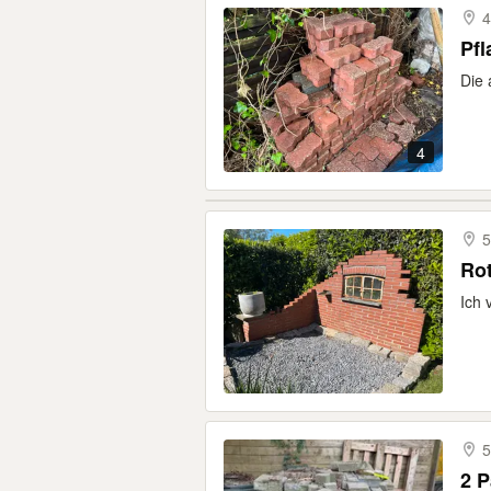
4
Pfl
Die 
4
5
Rot
Ich 
5
2 P