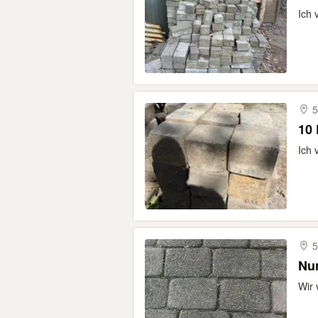
Ich 
5
10
Ich 
5
Nur
Wir 