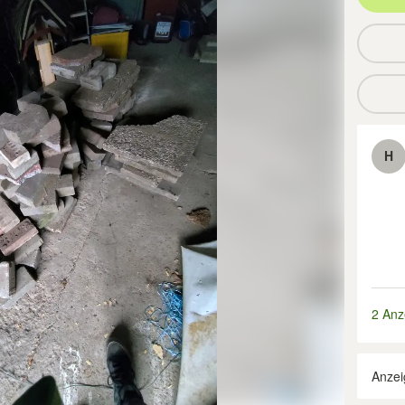
H
2 Anz
Anzei