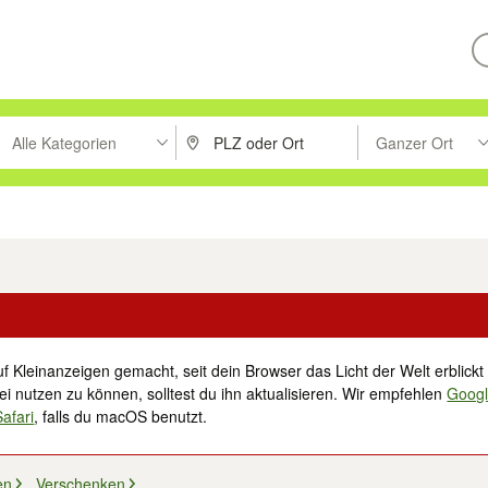
Alle Kategorien
Ganzer Ort
ken um zu suchen, oder Vorschläge mit den Pfeiltasten nach oben/unt
PLZ oder Ort eingeben. Eingabetaste drücke
Suche im Umkreis 
tronik
Familie, Kind & Baby
Haustiere
Freizeit, Hobby & Nachbarschaft
f Kleinanzeigen gemacht, seit dein Browser das Licht der Welt erblickt 
i nutzen zu können, solltest du ihn aktualisieren. Wir empfehlen
Goog
Safari
, falls du macOS benutzt.
en
Verschenken