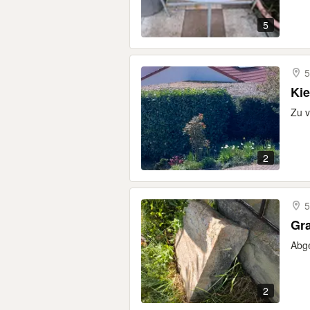
5
5
Ki
Zu v
2
5
Gra
Abge
2