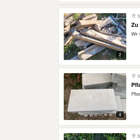
5
Zu 
Wir 
2
5
Pfl
Pfla
4
5