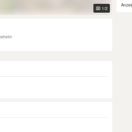
Anzei
1
/2
nsheim