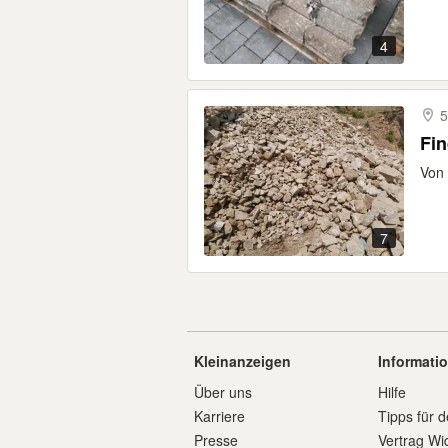
4
5
Fin
Von 
7
Kleinanzeigen
Informati
Über uns
Hilfe
Karriere
Tipps für d
Presse
Vertrag Wi