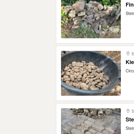
Fin
Stei
5
Kie
Circ
5
Ste
Stei