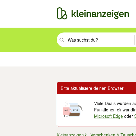
Suchbegriff eingeben. Eingabetaste drüc
Immobilien
Mode & Beauty
Auto, Rad & Boot
Haus & Garten
Jobs
Elek
Bitte aktualisiere deinen Browser
Viele Deals wurden au
Funktionen einwandfre
Microsoft Edge
oder
Kleinanzeigen
Verschenken & Tausch