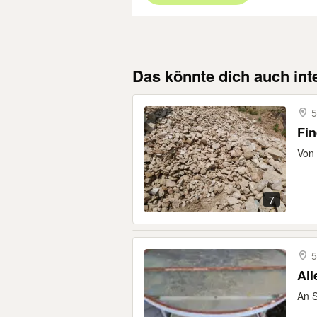
Das könnte dich auch int
5
Fin
Von 
7
5
All
An S