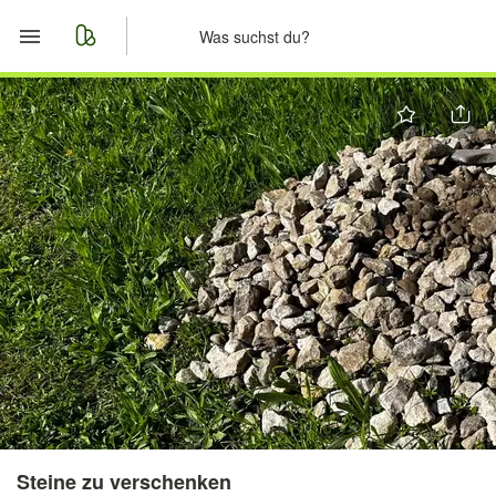
Start
Merkliste
Nachrichten
Anzeige aufgeben
Steine zu verschenken