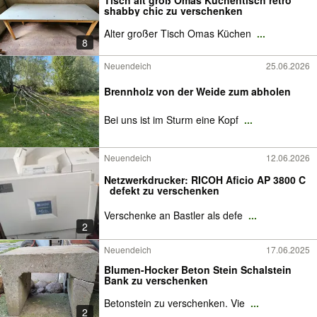
Tisch alt groß Omas Küchentisch retro
shabby chic zu verschenken
Alter großer Tisch Omas Küchen
...
8
Neuendeich
25.06.2026
Brennholz von der Weide zum abholen
Bei uns ist im Sturm eine Kopf
...
Neuendeich
12.06.2026
Netzwerkdrucker: RICOH Aficio AP 3800 C
_defekt zu verschenken
Verschenke an Bastler als defe
...
2
Neuendeich
17.06.2025
Blumen-Hocker Beton Stein Schalstein
Bank zu verschenken
Betonstein zu verschenken. Vie
...
2