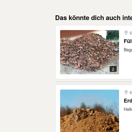
Das könnte dich auch int
6
Bagg
2
6
Erd
Hall