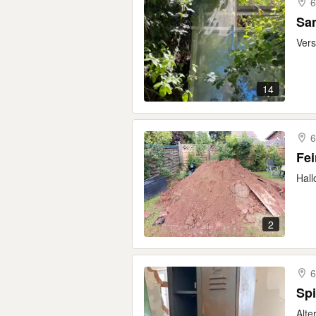
6
Sam
Vers
14
6
Fei
Hall
2
6
Spi
Alte