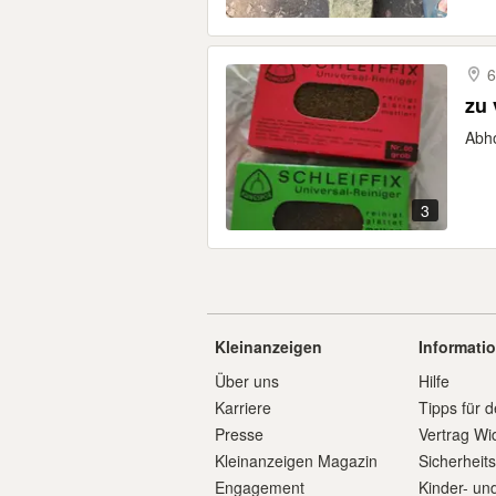
6
zu 
Abho
3
Kleinanzeigen
Informati
Über uns
Hilfe
Karriere
Tipps für d
Presse
Vertrag Wi
Kleinanzeigen Magazin
Sicherheit
Engagement
Kinder- un