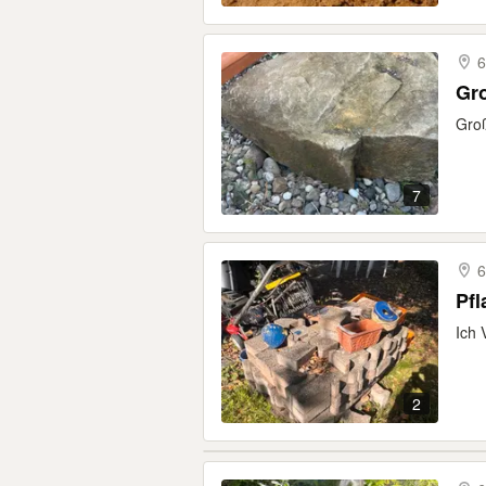
6
Gro
Groß
7
6
Pfl
Ich 
2