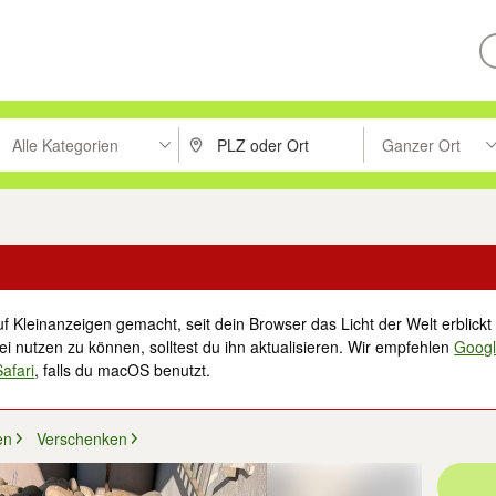
Alle Kategorien
Ganzer Ort
ken um zu suchen, oder Vorschläge mit den Pfeiltasten nach oben/unt
PLZ oder Ort eingeben. Eingabetaste drücke
Suche im Umkreis 
f Kleinanzeigen gemacht, seit dein Browser das Licht der Welt erblickt 
i nutzen zu können, solltest du ihn aktualisieren. Wir empfehlen
Goog
Safari
, falls du macOS benutzt.
en
Verschenken