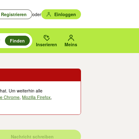
Registrieren
oder
Einloggen
Finden
en durchsuchen und mit Eingabetaste auswählen.
n um zu suchen, oder Vorschläge mit den Pfeiltasten nach oben/unten
des gewählten Orts oder PLZ.
Inserieren
Meins
hat. Um weiterhin alle
le Chrome
,
Mozilla Firefox
,
Nachricht schreiben