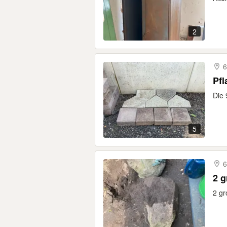
2
6
Pfl
Die 
5
6
2 g
2 gr