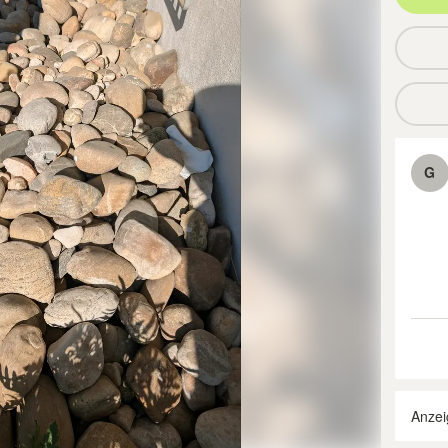
G
Anzei