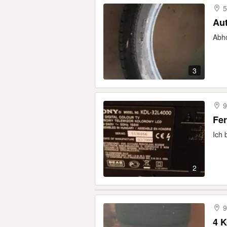
5
Aut
Abh
3
9
Fe
Ich 
2
9
4 K