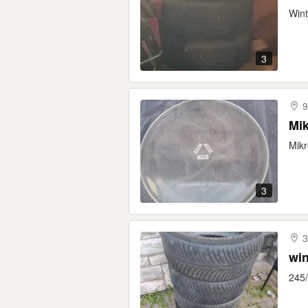
Wint
3
9
Mik
Mikr
3
3
win
245/