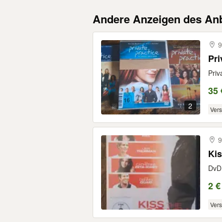
Andere Anzeigen des Anb
9
Pri
Priv
35 
2
Ver
9
Ki
DvD 
2 €
Ver