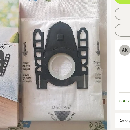
AK
6 Anz
Anzei