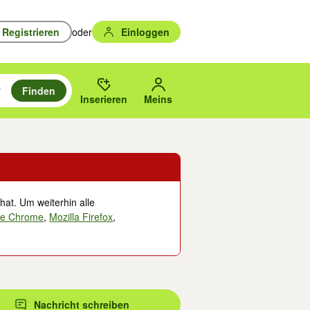
Registrieren
oder
Einloggen
Finden
en durchsuchen und mit Eingabetaste auswählen.
n um zu suchen, oder Vorschläge mit den Pfeiltasten nach oben/unten
des gewählten Orts oder PLZ.
Inserieren
Meins
hat. Um weiterhin alle
le Chrome
,
Mozilla Firefox
,
Nachricht schreiben