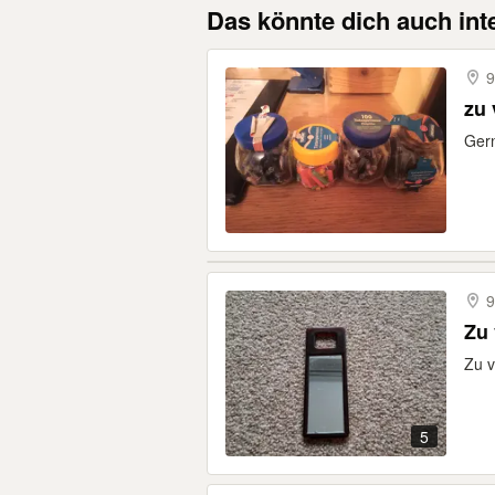
Das könnte dich auch int
9
zu
Gern
9
Zu
Zu v
5