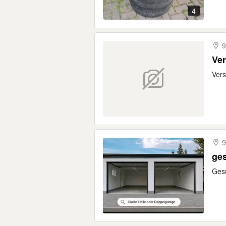
4
9
Ver
Vers
9
ges
Gesu