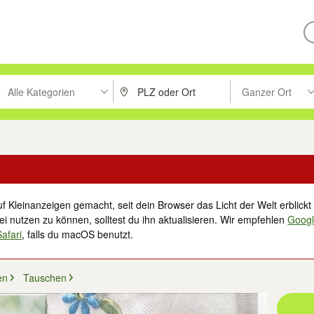
Alle Kategorien
Ganzer Ort
ken um zu suchen, oder Vorschläge mit den Pfeiltasten nach oben/unt
PLZ oder Ort eingeben. Eingabetaste drücke
Suche im Umkreis 
f Kleinanzeigen gemacht, seit dein Browser das Licht der Welt erblickt 
i nutzen zu können, solltest du ihn aktualisieren. Wir empfehlen
Goog
Safari
, falls du macOS benutzt.
en
Tauschen