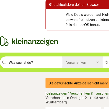
Bitte aktualisiere deinen Browser
Viele Deals wurden auf Klei
einwandfrei nutzen zu könne
falls du macOS benutzt.
Verschenken
Suchbegriff eingeben. Eingabetaste drücken um zu suchen, oder Vorsc
PLZ
Die gewünschte Anzeige ist nicht mehr 
Kleinanzeigen
Verschenken & Tausche
Verschenken in Öhringen
1 - 25 von 
Württemberg