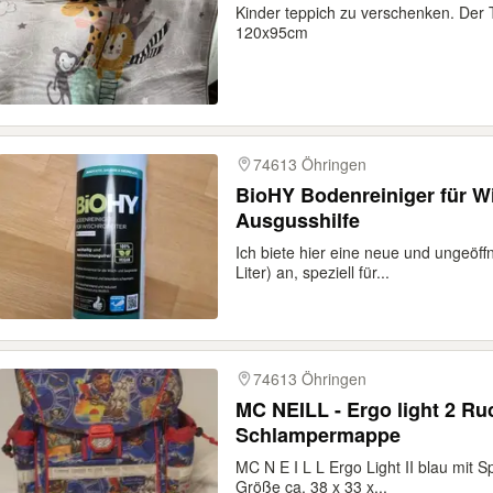
Kinder teppich zu verschenken. Der 
120x95cm
74613 Öhringen
BioHY Bodenreiniger für W
Ausgusshilfe
Ich biete hier eine neue und ungeöf
Liter) an, speziell für...
74613 Öhringen
MC NEILL - Ergo light 2 Ru
Schlampermappe
MC N E I L L Ergo Light II blau mit
Größe ca. 38 x 33 x...