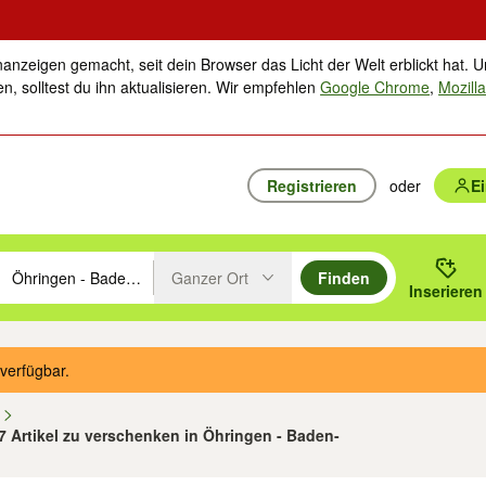
nanzeigen gemacht, seit dein Browser das Licht der Welt erblickt hat. U
n, solltest du ihn aktualisieren. Wir empfehlen
Google Chrome
,
Mozilla
Registrieren
oder
E
Ganzer Ort
Finden
hläge mit den Pfeiltasten nach oben/unten durchsuchen und mit Einga
 oder Ort eingeben. Eingabetaste drücken um zu suchen, oder Vorschl
Inserieren
Suche im Umkreis des gewählten Orts oder PLZ
verfügbar.
n
87 Artikel zu verschenken in Öhringen - Baden-