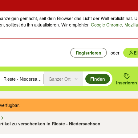
nanzeigen gemacht, seit dein Browser das Licht der Welt erblickt hat. U
n, solltest du ihn aktualisieren. Wir empfehlen
Google Chrome
,
Mozilla
Registrieren
oder
E
Ganzer Ort
Finden
hläge mit den Pfeiltasten nach oben/unten durchsuchen und mit Einga
 oder Ort eingeben. Eingabetaste drücken um zu suchen, oder Vorschl
Inserieren
Suche im Umkreis des gewählten Orts oder PLZ
verfügbar.
n
Artikel zu verschenken in Rieste - Niedersachsen