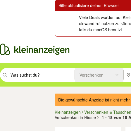
Bitte aktualisiere deinen Browser
Viele Deals wurden auf Klei
einwandfrei nutzen zu könne
falls du macOS benutzt.
Verschenken
Suchbegriff eingeben. Eingabetaste drücken um zu suchen, oder Vorsc
PLZ
Die gewünschte Anzeige ist nicht mehr 
Kleinanzeigen
Verschenken & Tausche
Verschenken in Rieste
1 - 18 von 18 
Filter