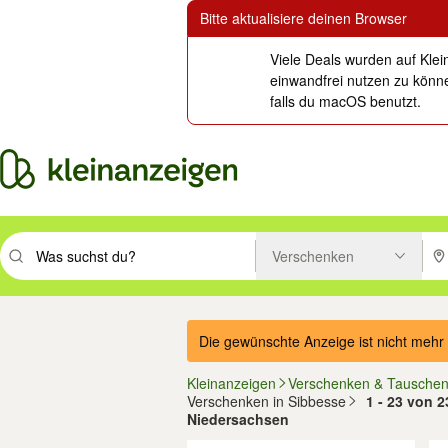
Bitte aktualisiere deinen Browser
Viele Deals wurden auf Klei
einwandfrei nutzen zu könne
falls du macOS benutzt.
Verschenken
Suchbegriff eingeben. Eingabetaste drücken um zu suchen, oder Vorsc
PLZ
Die gewünschte Anzeige ist nicht mehr 
Kleinanzeigen
Verschenken & Tausche
Verschenken in Sibbesse
1 - 23 von 2
Niedersachsen