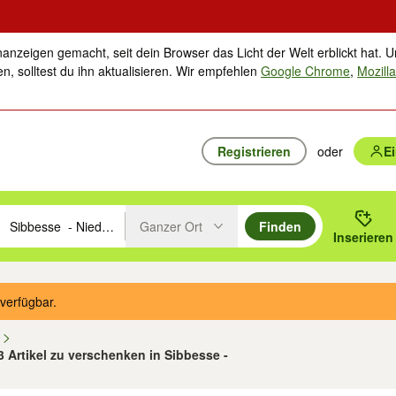
nanzeigen gemacht, seit dein Browser das Licht der Welt erblickt hat. U
n, solltest du ihn aktualisieren. Wir empfehlen
Google Chrome
,
Mozilla
Registrieren
oder
E
Ganzer Ort
Finden
hläge mit den Pfeiltasten nach oben/unten durchsuchen und mit Einga
 oder Ort eingeben. Eingabetaste drücken um zu suchen, oder Vorschl
Inserieren
Suche im Umkreis des gewählten Orts oder PLZ
verfügbar.
n
3 Artikel zu verschenken in Sibbesse -