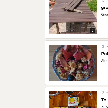
7
gro
Gros
3
7
Pot
Abho
7
Tou
Zu v