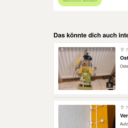
Nachricht senden
Das könnte dich auch int
7
Os
Oste
2
7
Ve
Auf