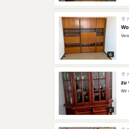
7
Wo
Ver
6
7
zu
Wir 
2