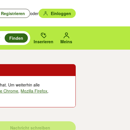
Registrieren
oder
Einloggen
Finden
en durchsuchen und mit Eingabetaste auswählen.
n um zu suchen, oder Vorschläge mit den Pfeiltasten nach oben/unten
des gewählten Orts oder PLZ.
Inserieren
Meins
hat. Um weiterhin alle
le Chrome
,
Mozilla Firefox
,
Nachricht schreiben