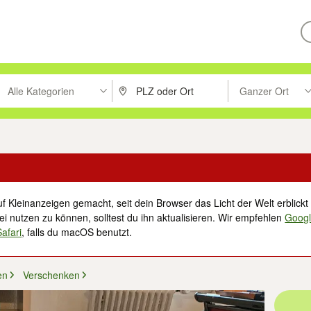
Alle Kategorien
Ganzer Ort
ken um zu suchen, oder Vorschläge mit den Pfeiltasten nach oben/unt
PLZ oder Ort eingeben. Eingabetaste drücke
Suche im Umkreis 
f Kleinanzeigen gemacht, seit dein Browser das Licht der Welt erblickt 
i nutzen zu können, solltest du ihn aktualisieren. Wir empfehlen
Goog
Safari
, falls du macOS benutzt.
en
Verschenken