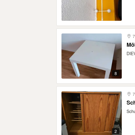
7
Mö
DIE
8
7
Sc
Schu
2