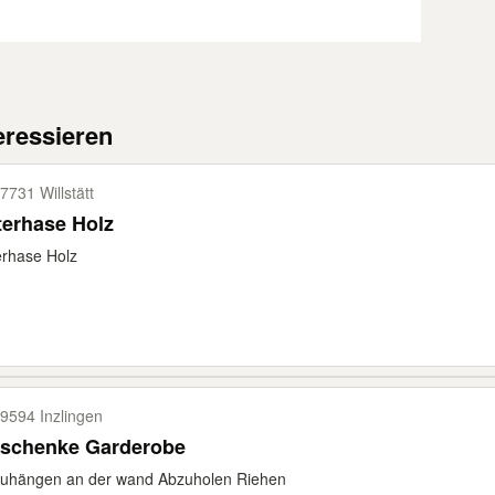
eressieren
7731 Willstätt
terhase Holz
rhase Holz
9594 Inzlingen
rschenke Garderobe
zuhängen an der wand Abzuholen Riehen