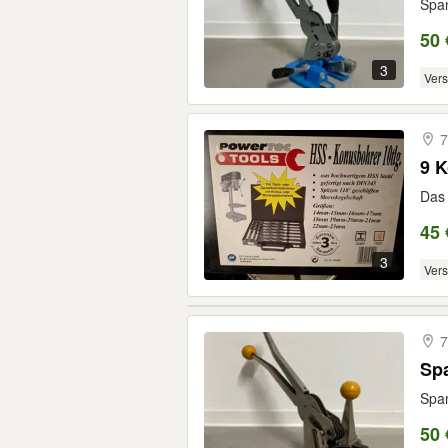
Span
50 
3
Ver
7
9 K
Das 
45 
3
Ver
7
Spa
Span
50 