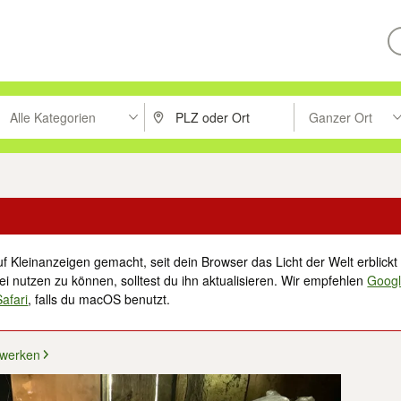
Alle Kategorien
Ganzer Ort
ken um zu suchen, oder Vorschläge mit den Pfeiltasten nach oben/unt
PLZ oder Ort eingeben. Eingabetaste drücke
Suche im Umkreis 
f Kleinanzeigen gemacht, seit dein Browser das Licht der Welt erblickt 
i nutzen zu können, solltest du ihn aktualisieren. Wir empfehlen
Goog
Safari
, falls du macOS benutzt.
werken