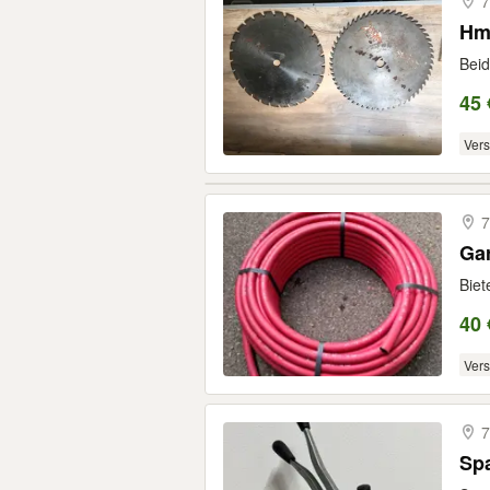
7
Hm-
Beid
45 
Ver
7
Biet
40 
Ver
7
Spa