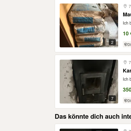
7
Mau
Ich 
10 
2
Di
7
Kam
Ich 
350
7
Di
Das könnte dich auch int