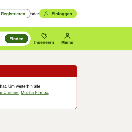
Registrieren
oder
Einloggen
Finden
en durchsuchen und mit Eingabetaste auswählen.
n um zu suchen, oder Vorschläge mit den Pfeiltasten nach oben/unten
des gewählten Orts oder PLZ.
Inserieren
Meins
hat. Um weiterhin alle
le Chrome
,
Mozilla Firefox
,