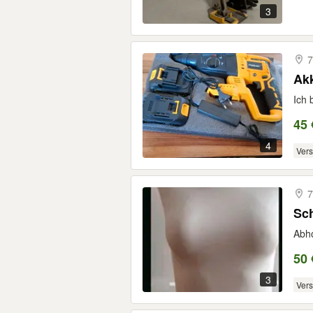
3
7
Akk
Ich 
45 
4
Ver
7
Sc
Abho
50 
3
Ver