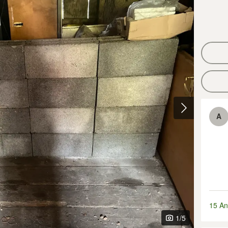
A
15 An
1
/5