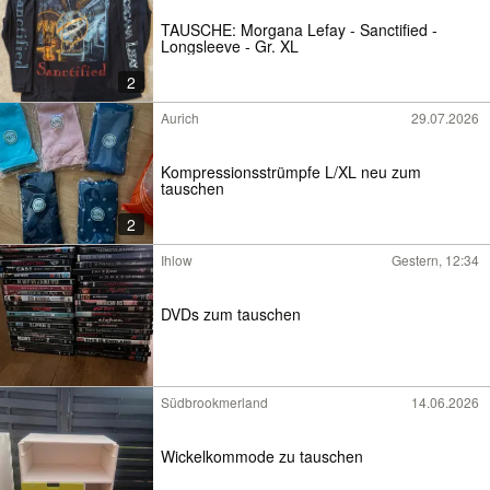
TAUSCHE: Morgana Lefay - Sanctified -
Longsleeve - Gr. XL
2
Aurich
29.07.2026
Kompressionsstrümpfe L/XL neu zum
tauschen
2
Ihlow
Gestern, 12:34
DVDs zum tauschen
Südbrookmerland
14.06.2026
Wickelkommode zu tauschen