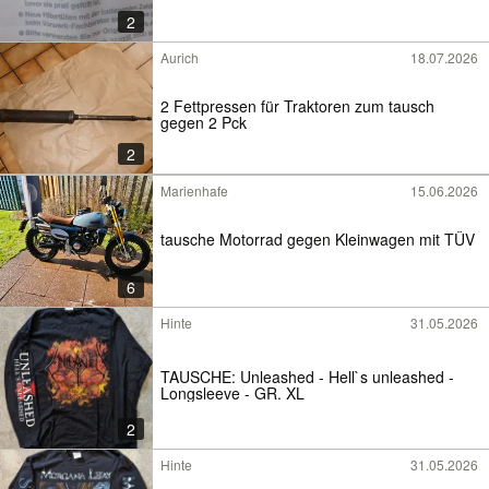
2
Aurich
18.07.2026
2 Fettpressen für Traktoren zum tausch
gegen 2 Pck
2
Marienhafe
15.06.2026
tausche Motorrad gegen Kleinwagen mit TÜV
6
Hinte
31.05.2026
TAUSCHE: Unleashed - Hell`s unleashed -
Longsleeve - GR. XL
2
Hinte
31.05.2026