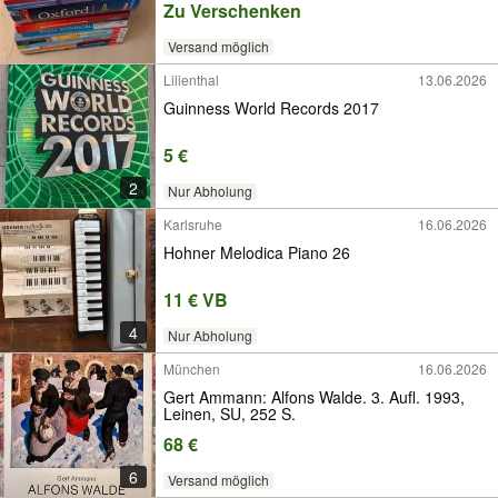
Zu Verschenken
Versand möglich
Lilienthal
13.06.2026
Guinness World Records 2017
5 €
2
Nur Abholung
Karlsruhe
16.06.2026
Hohner Melodica Piano 26
11 € VB
4
Nur Abholung
München
16.06.2026
Gert Ammann: Alfons Walde. 3. Aufl. 1993,
Leinen, SU, 252 S.
68 €
6
Versand möglich