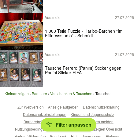
Versmold
27.07.2026
1.000 Teile Puzzle - Haribo-Bärchen "Im
Fittnessstudio" - Schmidt
Versmold
21.07.2026
Tausche Ferrero (Panini) Sticker gegen
Panini Sticker FIFA
Kleinanzeigen
Bad Laer
Verschenken & Tauschen
Tauschen
Zur Webversion
Anzeige aufgeben
Datenschutzerklärung
Datenschutzeinstellungen
Kinder- und Jugendschutz
Barrierefreiheitserklärung
Sicherheitslücken melden
Filter anpassen
Nutzungsbedingungen
Beliebte Suchen
Anzeigen Übersicht
Vertrag Widerrufen
Feedback
Hilfe
Impressum
Einloggen