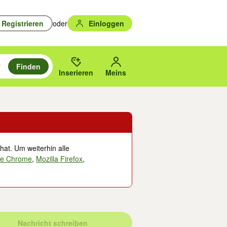
Registrieren
oder
Einloggen
Finden
en durchsuchen und mit Eingabetaste auswählen.
n um zu suchen, oder Vorschläge mit den Pfeiltasten nach oben/unten
des gewählten Orts oder PLZ.
Inserieren
Meins
hat. Um weiterhin alle
le Chrome
,
Mozilla Firefox
,
Nachricht schreiben