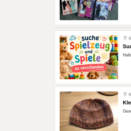
8
Suc
Hall
8
Kle
Gesc