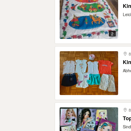
Kin
Leic
2
8
Kin
Abho
8
To
Sind