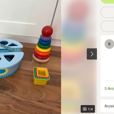
S
3 Anz
Anzei
1
/4