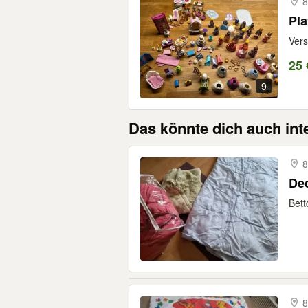
8
Pla
Vers
25 
9
Das könnte dich auch int
8
De
Bett
8