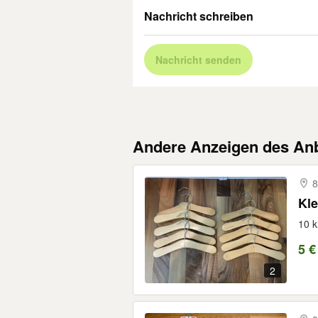
Nachricht schreiben
Nachricht senden
Andere Anzeigen des Anb
8
Kle
10 k
5 €
2