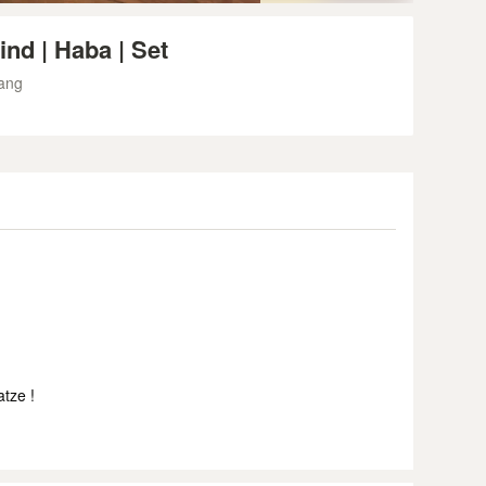
ind | Haba | Set
ang
tze !