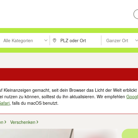
Alle Kategorien
Ganzer Ort
ken um zu suchen, oder Vorschläge mit den Pfeiltasten nach oben/unt
PLZ oder Ort eingeben. Eingabetaste drücke
Suche im Umkreis 
f Kleinanzeigen gemacht, seit dein Browser das Licht der Welt erblickt 
i nutzen zu können, solltest du ihn aktualisieren. Wir empfehlen
Goog
Safari
, falls du macOS benutzt.
en
Verschenken