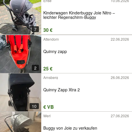
Ense
10.06.2026
Kinderwagen Kinderbuggy Joie Nitro –
leichter Regenschirm-Buggy
7
30 €
Attendorn
22.06.2026
Quinny zapp
2
25 €
Arnsberg
26.06.2026
Quinny Zapp Xtra 2
10
€ VB
Werl
27.06.2026
Buggy von Joie zu verkaufen