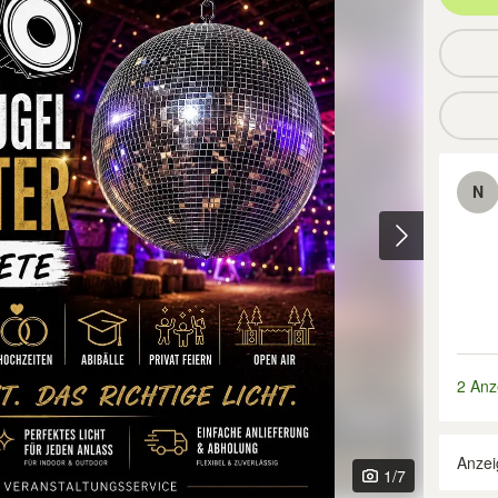
N
2 Anz
Anzei
1
/7