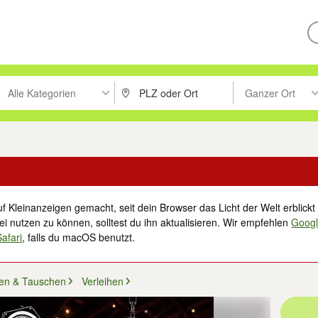
Alle Kategorien
Ganzer Ort
ken um zu suchen, oder Vorschläge mit den Pfeiltasten nach oben/unt
PLZ oder Ort eingeben. Eingabetaste drücke
Suche im Umkreis 
f Kleinanzeigen gemacht, seit dein Browser das Licht der Welt erblickt 
i nutzen zu können, solltest du ihn aktualisieren. Wir empfehlen
Goog
Safari
, falls du macOS benutzt.
en & Tauschen
Verleihen