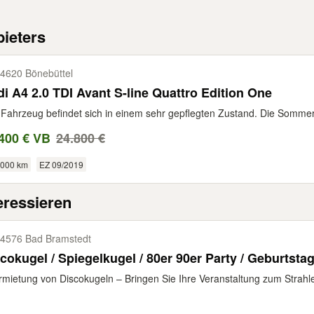
ieters
4620 Bönebüttel
i A4 2.0 TDI Avant S-line Quattro Edition One
Fahrzeug befindet sich in einem sehr gepflegten Zustand. Die Sommer
400 € VB
24.800 €
.000 km
EZ 09/2019
eressieren
4576 Bad Bramstedt
cokugel / Spiegelkugel / 80er 90er Party / Geburtsta
rmietung von Discokugeln – Bringen Sie Ihre Veranstaltung zum Strahle