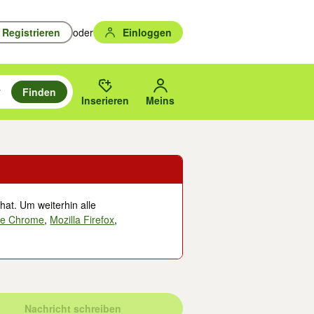
Registrieren
oder
Einloggen
Finden
en durchsuchen und mit Eingabetaste auswählen.
n um zu suchen, oder Vorschläge mit den Pfeiltasten nach oben/unten
des gewählten Orts oder PLZ.
Inserieren
Meins
hat. Um weiterhin alle
le Chrome
,
Mozilla Firefox
,
Nachricht schreiben