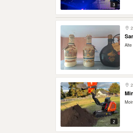
3
2
Sa
Alte
2
Mi
Moin
2