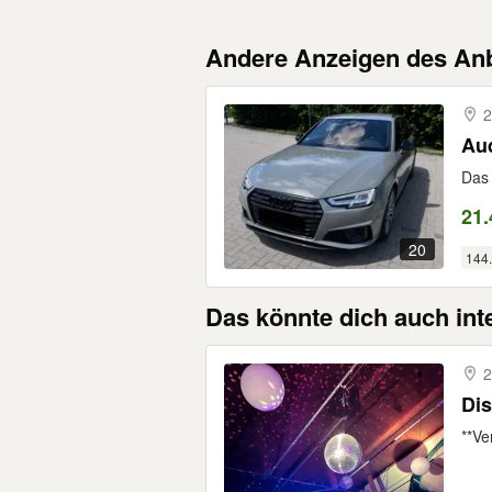
Andere Anzeigen des Anb
2
Aud
Das 
21.
20
144
Das könnte dich auch int
2
Dis
**Ve