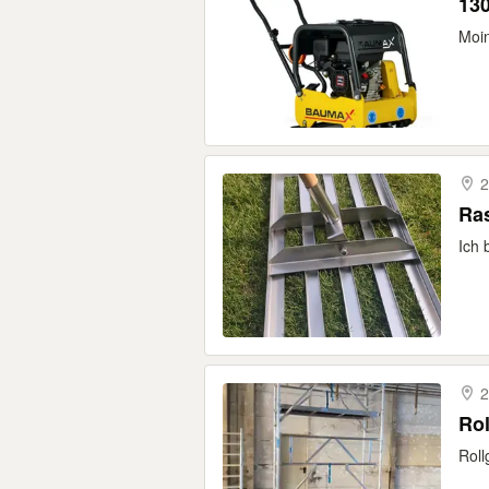
130
Moin
2
Ras
Ich 
2
Rol
Roll