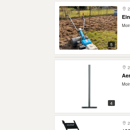
2
Ein
Moin
5
2
Aer
Moin
4
2