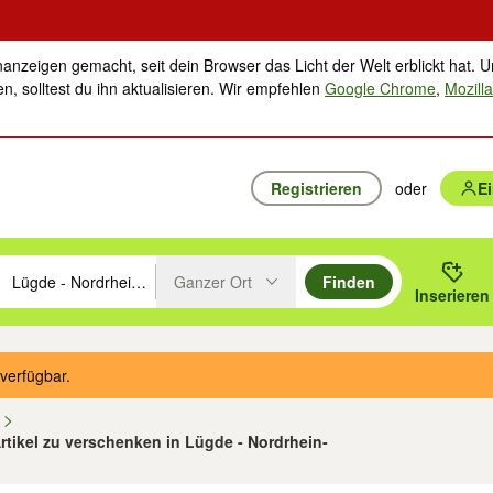
nanzeigen gemacht, seit dein Browser das Licht der Welt erblickt hat. U
n, solltest du ihn aktualisieren. Wir empfehlen
Google Chrome
,
Mozilla
Registrieren
oder
E
Ganzer Ort
Finden
hläge mit den Pfeiltasten nach oben/unten durchsuchen und mit Einga
 oder Ort eingeben. Eingabetaste drücken um zu suchen, oder Vorschl
Inserieren
Suche im Umkreis des gewählten Orts oder PLZ
verfügbar.
n
Artikel zu verschenken in Lügde - Nordrhein-