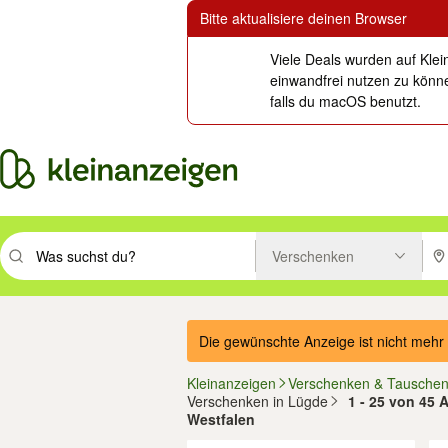
Bitte aktualisiere deinen Browser
Viele Deals wurden auf Klei
einwandfrei nutzen zu könne
falls du macOS benutzt.
Verschenken
Suchbegriff eingeben. Eingabetaste drücken um zu suchen, oder Vorsc
PLZ
Die gewünschte Anzeige ist nicht mehr 
Kleinanzeigen
Verschenken & Tausche
Verschenken in Lügde
1 - 25 von 45 
Westfalen