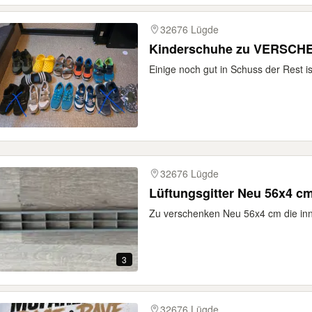
32676 Lügde
Kinderschuhe zu VERSC
Einige noch gut in Schuss der Rest is
32676 Lügde
Lüftungsgitter Neu 56x4 c
Zu verschenken Neu 56x4 cm die inn
3
32676 Lügde