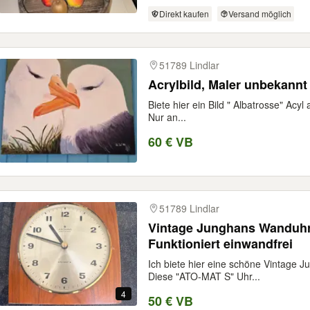
Direkt kaufen
Versand möglich
51789 Lindlar
Acrylbild, Maler unbekannt
Biete hier ein Bild " Albatrosse" Ac
Nur an...
60 € VB
51789 Lindlar
Vintage Junghans Wanduhr 
Funktioniert einwandfrei
Ich biete hier eine schöne Vintage
Diese "ATO-MAT S" Uhr...
4
50 € VB