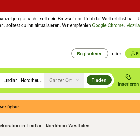
nanzeigen gemacht, seit dein Browser das Licht der Welt erblickt hat. U
n, solltest du ihn aktualisieren. Wir empfehlen
Google Chrome
,
Mozilla
Registrieren
oder
E
Ganzer Ort
Finden
hläge mit den Pfeiltasten nach oben/unten durchsuchen und mit Einga
 oder Ort eingeben. Eingabetaste drücken um zu suchen, oder Vorschl
Inserieren
Suche im Umkreis des gewählten Orts oder PLZ
verfügbar.
ekoration in Lindlar - Nordrhein-Westfalen