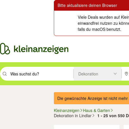
Bitte aktualisiere deinen Browser
Viele Deals wurden auf Klei
einwandfrei nutzen zu könne
falls du macOS benutzt.
Dekoration
Suchbegriff eingeben. Eingabetaste drücken um zu suchen, oder Vorsc
PLZ
Die gewünschte Anzeige ist nicht mehr 
Kleinanzeigen
Haus & Garten
Dekoration in Lindlar
1 - 25 von 550 D
Filter