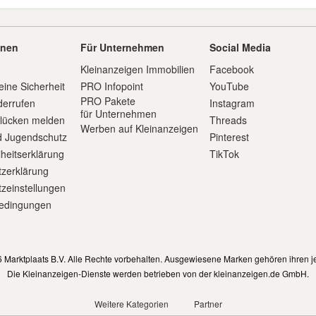
onen
Für Unternehmen
Social Media
Kleinanzeigen Immobilien
Facebook
eine Sicherheit
PRO Infopoint
YouTube
PRO Pakete
derrufen
Instagram
für Unternehmen
slücken melden
Threads
Werben auf Kleinanzeigen
d Jugendschutz
Pinterest
iheitserklärung
TikTok
zerklärung
zeinstellungen
edingungen
m
 Marktplaats B.V. Alle Rechte vorbehalten. Ausgewiesene Marken gehören ihren j
Die Kleinanzeigen-Dienste werden betrieben von der kleinanzeigen.de GmbH.
Weitere Kategorien
Partner