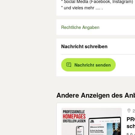
* Social Media (Facebook, Instagram)
* und vieles mehr .... .
Rechtliche Angaben
Nachricht schreiben
Nachricht senden
Andere Anzeigen des Anb
2
PRO
sch
Er
5,0 