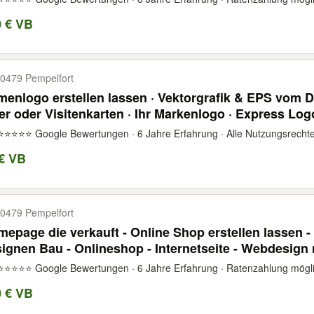
0 € VB
0479 Pempelfort
menlogo erstellen lassen · Vektorgrafik & EPS vom D
er oder Visitenkarten · Ihr Markenlogo · Express Lo
enükarten Briefpapier Stempel
⭐⭐⭐⭐⭐ Google Bewertungen · 6 Jahre Erfahrung · Alle Nutzungsrechte 
€ VB
0479 Pempelfort
epage die verkauft - Online Shop erstellen lassen 
ignen Bau - Onlineshop - Internetseite - Webdesign 
Homepages SEO Optimierung - Facebook
⭐⭐⭐⭐⭐ Google Bewertungen · 6 Jahre Erfahrung · Ratenzahlung möglich
0 € VB