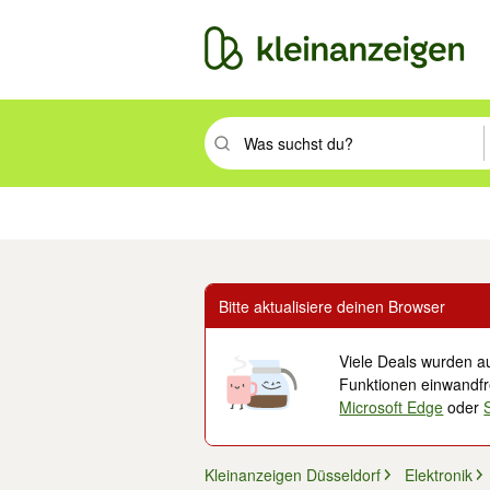
Suchbegriff eingeben. Eingabetaste drüc
Immobilien
Mode & Beauty
Auto, Rad & Boot
Haus & Garten
Jobs
Elek
Bitte aktualisiere deinen Browser
Viele Deals wurden au
Funktionen einwandfre
Microsoft Edge
oder
Kleinanzeigen Düsseldorf
Elektronik