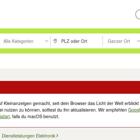
Alle Kategorien
Ganzer Ort
ken um zu suchen, oder Vorschläge mit den Pfeiltasten nach oben/unt
PLZ oder Ort eingeben. Eingabetaste drücke
Suche im Umkreis 
tronik
Familie, Kind & Baby
Haustiere
Freizeit, Hobby & Nachbarschaft
f Kleinanzeigen gemacht, seit dein Browser das Licht der Welt erblickt 
i nutzen zu können, solltest du ihn aktualisieren. Wir empfehlen
Goog
Safari
, falls du macOS benutzt.
Dienstleistungen Elektronik