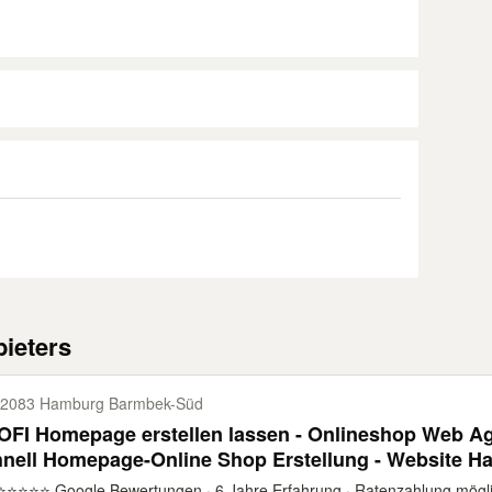
ieters
2083 Hamburg Barmbek-​Süd
FI Homepage erstellen lassen - Onlineshop Web Age
nell Homepage-Online Shop Erstellung - Website Ha
stellung Webdesign Logo SEO Optimierung
⭐⭐⭐⭐⭐ Google Bewertungen · 6 Jahre Erfahrung · Ratenzahlung möglich