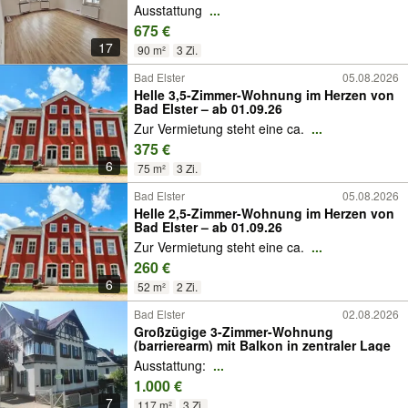
Ausstattung
...
675 €
17
90 m²
3 Zi.
Bad Elster
05.08.2026
Helle 3,5-Zimmer-Wohnung im Herzen von
Bad Elster – ab 01.09.26
Zur Vermietung steht eine ca.
...
375 €
6
75 m²
3 Zi.
Bad Elster
05.08.2026
Helle 2,5-Zimmer-Wohnung im Herzen von
Bad Elster – ab 01.09.26
Zur Vermietung steht eine ca.
...
260 €
6
52 m²
2 Zi.
Bad Elster
02.08.2026
Großzügige 3-Zimmer-Wohnung
(barrierearm) mit Balkon in zentraler Lage
Ausstattung:
...
1.000 €
7
117 m²
3 Zi.