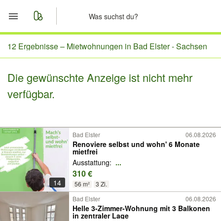
Start
12 Ergebnisse –
Mietwohnungen in Bad Elster - Sachsen
Merkliste
Die gewünschte Anzeige ist nicht mehr
verfügbar.
Nachrichten
Anzeige aufgeben
Bad Elster
06.08.2026
Renoviere selbst und wohn' 6 Monate
mietfrei
Ausstattung:
...
310 €
14
56 m²
3 Zi.
Bad Elster
06.08.2026
Helle 3-Zimmer-Wohnung mit 3 Balkonen
in zentraler Lage