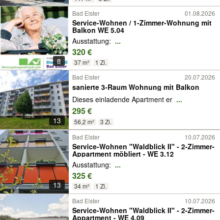
Bad Elster
01.08.2026
Service-Wohnen / 1-Zimmer-Wohnung mit
Balkon WE 5.04
Ausstattung:
...
320 €
8
37 m²
1 Zi.
Bad Elster
20.07.2026
sanierte 3-Raum Wohnung mit Balkon
Dieses einladende Apartment er
...
295 €
13
56,2 m²
3 Zi.
Bad Elster
10.07.2026
Service-Wohnen "Waldblick II" - 2-Zimmer-
Appartment möbliert - WE 3.12
Ausstattung:
...
325 €
13
34 m²
1 Zi.
Bad Elster
10.07.2026
Service-Wohnen "Waldblick II" - 2-Zimmer-
Appartment - WE 4.09