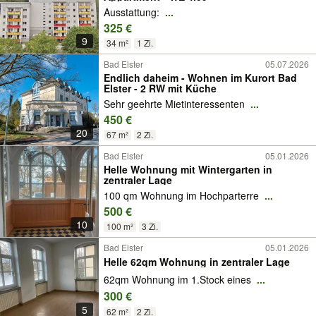
Ausstattung:
...
325 €
9
34 m²
1 Zi.
Bad Elster
05.07.2026
Endlich daheim - Wohnen im Kurort Bad
Elster - 2 RW mit Küche
Sehr geehrte Mietinteressenten
...
450 €
20
67 m²
2 Zi.
Bad Elster
05.01.2026
Helle Wohnung mit Wintergarten in
zentraler Lage
100 qm Wohnung im Hochparterre
...
500 €
10
100 m²
3 Zi.
Bad Elster
05.01.2026
Helle 62qm Wohnung in zentraler Lage
62qm Wohnung im 1.Stock eines
...
300 €
5
62 m²
2 Zi.