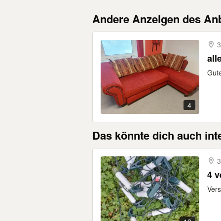
Andere Anzeigen des Anb
3
all
Gute
4
Das könnte dich auch int
3
4 v
Vers