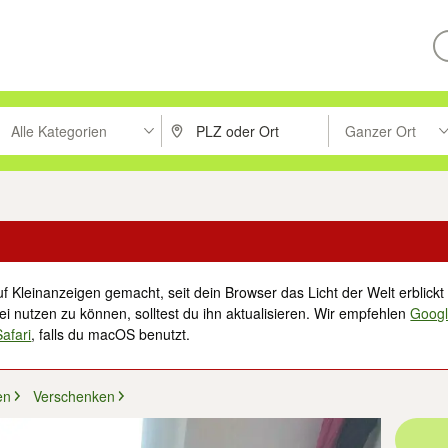
Alle Kategorien
Ganzer Ort
ken um zu suchen, oder Vorschläge mit den Pfeiltasten nach oben/unt
PLZ oder Ort eingeben. Eingabetaste drücke
Suche im Umkreis 
f Kleinanzeigen gemacht, seit dein Browser das Licht der Welt erblickt 
i nutzen zu können, solltest du ihn aktualisieren. Wir empfehlen
Goog
Safari
, falls du macOS benutzt.
en
Verschenken