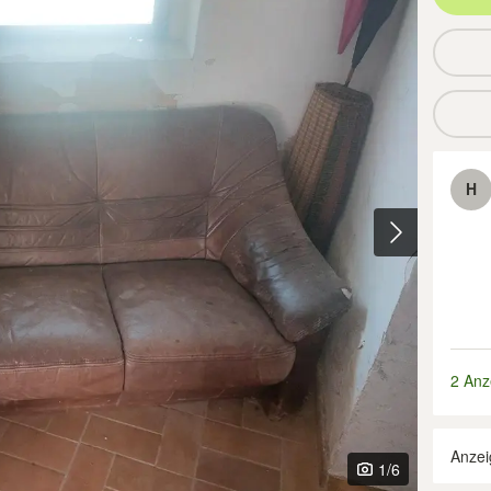
H
2 Anz
Anzei
1
/6