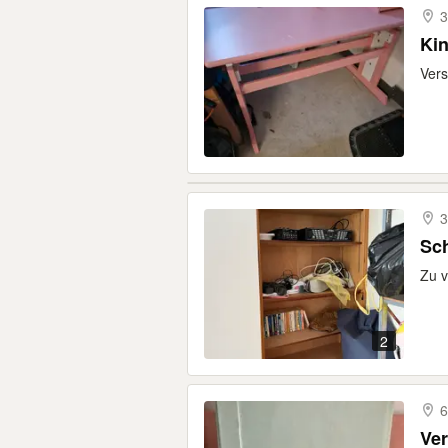
3
Kin
Vers
3
Sch
Zu v
2
6
Ver