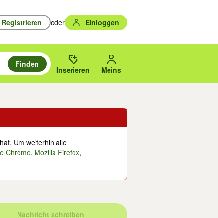
Registrieren
oder
Einloggen
Finden
en durchsuchen und mit Eingabetaste auswählen.
n um zu suchen, oder Vorschläge mit den Pfeiltasten nach oben/unten
des gewählten Orts oder PLZ.
Inserieren
Meins
hat. Um weiterhin alle
le Chrome
,
Mozilla Firefox
,
Nachricht schreiben