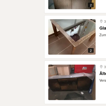
2
3
Gla
Zum 
2
3
Äl
Vers