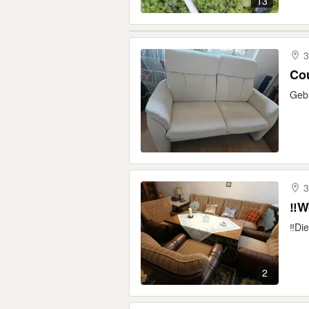
13
3
Co
Gebr
3
‼️W
‼️Di
2