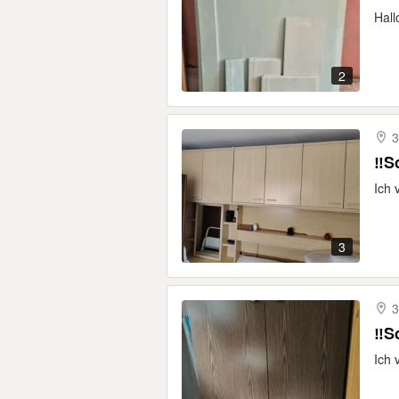
Hall
2
3
‼️S
Ich 
3
3
‼️S
Ich 