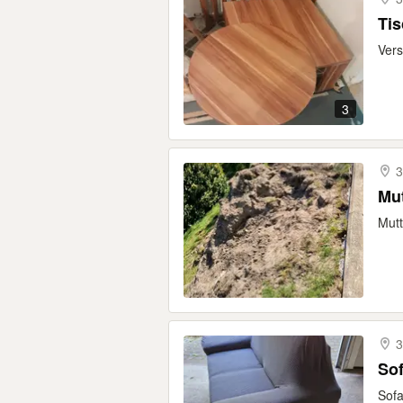
Ti
Vers
3
3
Mu
Mutt
3
So
Sofa