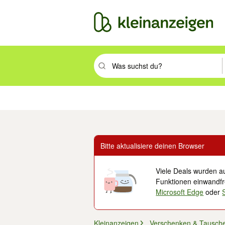
Suchbegriff eingeben. Eingabetaste drüc
Immobilien
Mode & Beauty
Auto, Rad & Boot
Haus & Garten
Jobs
Elek
Bitte aktualisiere deinen Browser
Viele Deals wurden au
Funktionen einwandfre
Microsoft Edge
oder
Kleinanzeigen
Verschenken & Tausch