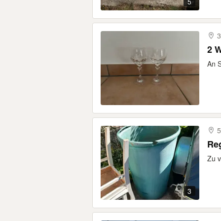
5
3
2 W
An S
5
Re
Zu v
3