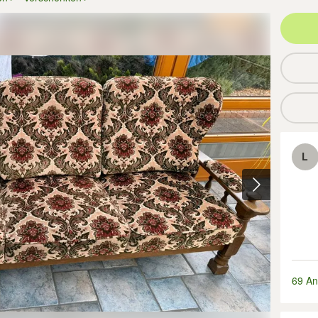
L
69 An