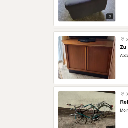
2
5
Zu
Abzu
3
Ret
Moin