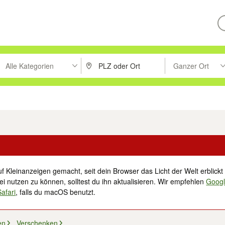
Alle Kategorien
Ganzer Ort
ken um zu suchen, oder Vorschläge mit den Pfeiltasten nach oben/unt
PLZ oder Ort eingeben. Eingabetaste drücke
Suche im Umkreis 
tronik
Familie, Kind & Baby
Haustiere
Freizeit, Hobby & Nachbarschaft
f Kleinanzeigen gemacht, seit dein Browser das Licht der Welt erblickt 
i nutzen zu können, solltest du ihn aktualisieren. Wir empfehlen
Goog
Safari
, falls du macOS benutzt.
en
Verschenken