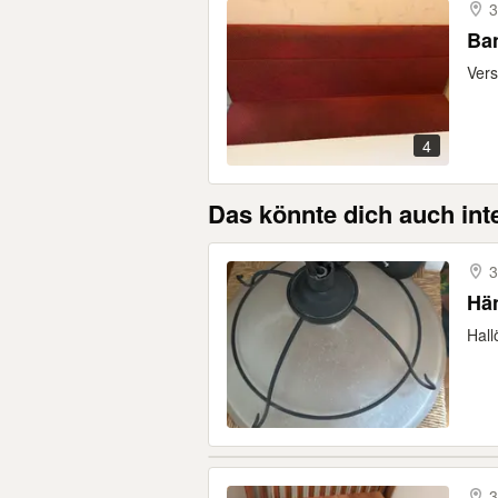
3
Ba
Vers
4
Das könnte dich auch int
3
Hä
Hall
3